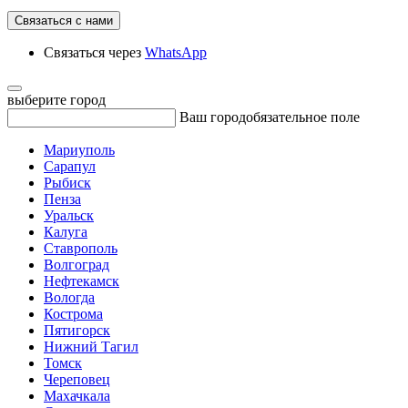
Связаться с нами
Связаться через
WhatsApp
выберите город
Ваш город
обязательное поле
Мариуполь
Сарапул
Рыбиск
Пенза
Уральск
Калуга
Ставрополь
Волгоград
Нефтекамск
Вологда
Кострома
Пятигорск
Нижний Тагил
Томск
Череповец
Махачкала