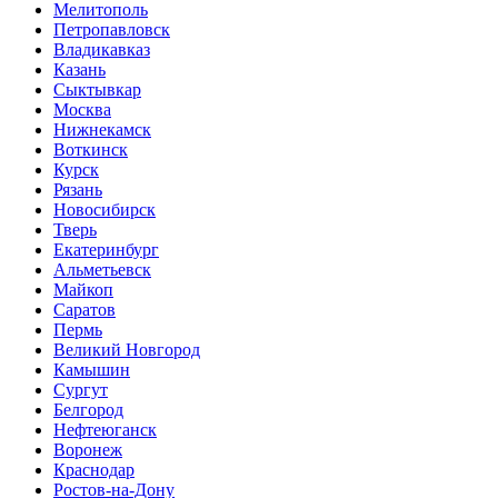
Мелитополь
Петропавловск
Владикавказ
Казань
Сыктывкар
Москва
Нижнекамск
Воткинск
Курск
Рязань
Новосибирск
Тверь
Екатеринбург
Альметьевск
Майкоп
Саратов
Пермь
Великий Новгород
Камышин
Сургут
Белгород
Нефтеюганск
Воронеж
Краснодар
Ростов-на-Дону