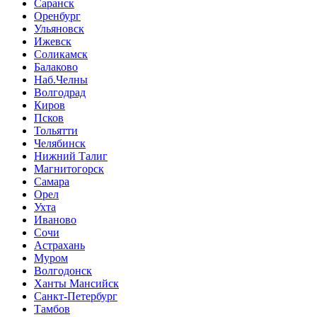
Саранск
Оренбург
Ульяновск
Ижевск
Соликамск
Балаково
Наб.Челны
Волгодрад
Киров
Псков
Тольятти
Челябинск
Нижний Талиг
Магнитогорск
Самара
Орел
Ухта
Иваново
Сочи
Астрахань
Муром
Волгодонск
Ханты Мансийск
Санкт-Петербург
Тамбов