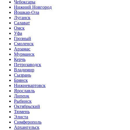
Чебоксары
Нижний Новгород
Йошкар-Ола
Луганск
Салават
Омск
Уфа
Грозный
Смоленск
Арзамас
Мурманск
Керчь
Петрозаводск
Владимир
Сызрань
Брянск
Нижневартовск
Ярославль
Липецк
Рыбинск
Октябрьский
Тюмень
Элиста
Симферополь
Архангельск