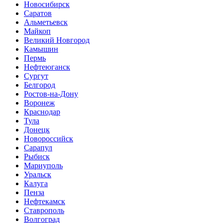
Новосибирск
Саратов
Альметьевск
Майкоп
Великий Новгород
Камышин
Пермь
Нефтеюганск
Сургут
Белгород
Ростов-на-Дону
Воронеж
Краснодар
Тула
Донецк
Новороссийск
Сарапул
Рыбиск
Мариуполь
Уральск
Калуга
Пенза
Нефтекамск
Ставрополь
Волгоград