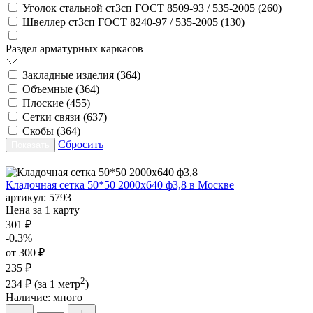
Уголок стальной ст3сп ГОСТ 8509-93 / 535-2005 (
260
)
Швеллер ст3сп ГОСТ 8240-97 / 535-2005 (
130
)
Раздел арматурных каркасов
Закладные изделия (
364
)
Объемные (
364
)
Плоские (
455
)
Сетки связи (
637
)
Скобы (
364
)
Сбросить
Кладочная сетка 50*50 2000х640 ф3,8 в Москве
артикул:
5793
Цена за 1 карту
301 ₽
-0.3%
от 300 ₽
235 ₽
2
234 ₽
(за 1 метр
)
Наличие:
много