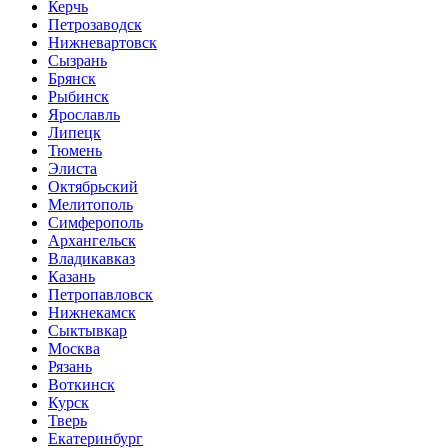
Керчь
Петрозаводск
Нижневартовск
Сызрань
Брянск
Рыбинск
Ярославль
Липецк
Тюмень
Элиста
Октябрьский
Мелитополь
Симферополь
Архангельск
Владикавказ
Казань
Петропавловск
Нижнекамск
Сыктывкар
Москва
Рязань
Воткинск
Курск
Тверь
Екатеринбург