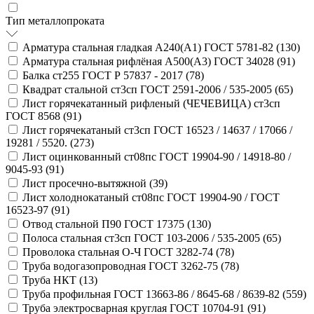
Тип металлопроката
Арматура стальная гладкая А240(А1) ГОСТ 5781-82 (
130
)
Арматура стальная рифлёная А500(А3) ГОСТ 34028 (
91
)
Балка ст255 ГОСТ Р 57837 - 2017 (
78
)
Квадрат стальной ст3сп ГОСТ 2591-2006 / 535-2005 (
65
)
Лист горячекатанный рифленый (ЧЕЧЕВИЦА) ст3сп
ГОСТ 8568 (
91
)
Лист горячекатаный ст3сп ГОСТ 16523 / 14637 / 17066 /
19281 / 5520. (
273
)
Лист оцинкованный ст08пс ГОСТ 19904-90 / 14918-80 /
9045-93 (
91
)
Лист просечно-вытяжной (
39
)
Лист холоднокатаный ст08пс ГОСТ 19904-90 / ГОСТ
16523-97 (
91
)
Отвод стальной П90 ГОСТ 17375 (
130
)
Полоса стальная ст3сп ГОСТ 103-2006 / 535-2005 (
65
)
Проволока стальная О-Ч ГОСТ 3282-74 (
78
)
Труба водогазопроводная ГОСТ 3262-75 (
78
)
Труба НКТ (
13
)
Труба профильная ГОСТ 13663-86 / 8645-68 / 8639-82 (
559
)
Труба электросварная круглая ГОСТ 10704-91 (
91
)