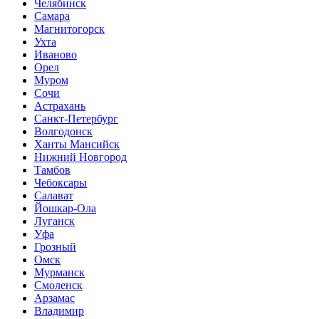
Челябинск
Самара
Магнитогорск
Ухта
Иваново
Орел
Муром
Сочи
Астрахань
Санкт-Петербург
Волгодонск
Ханты Мансийск
Нижний Новгород
Тамбов
Чебоксары
Салават
Йошкар-Ола
Луганск
Уфа
Грозный
Омск
Мурманск
Смоленск
Арзамас
Владимир