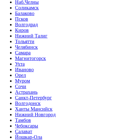
Наб.Челны
Соликамск
Балаково
Псков
Волгодрад
Киров
Нижний Талиг
Тольятти
Челябинск
Самара
Магнитогорск
Ухта
Иваново
Орел
Муром
Сочи
Астрахань
Санкт-Петербург
Волгодонск
Ханты Мансийск
Нижний Новгород
Тамбов
Чебоксары
Салават
Йошкар-Ола