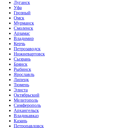
Луганск
Уфа
Грозный
Омск
Мурманск
Смоленск
Арзамас
Владимир
Керчь
Петрозаводск
Нижневартовск
Сызрань
Брянск
Рыбинск
Ярославль
Липецк
Тюмень
Элиста
Октябрьский
Мелитополь
Симферополь
Архангельск
Владикавказ
Казань
Петропавловск