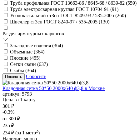
Труба профильная ГОСТ 13663-86 / 8645-68 / 8639-82 (
559
)
Труба электросварная круглая ГОСТ 10704-91 (
91
)
Уголок стальной ст3сп ГОСТ 8509-93 / 535-2005 (
260
)
Швеллер ст3сп ГОСТ 8240-97 / 535-2005 (
130
)
Раздел арматурных каркасов
Закладные изделия (
364
)
Объемные (
364
)
Плоские (
455
)
Сетки связи (
637
)
Скобы (
364
)
Сбросить
Кладочная сетка 50*50 2000х640 ф3,8 в Москве
артикул:
5793
Цена за 1 карту
301 ₽
-0.3%
от 300 ₽
235 ₽
2
234 ₽
(за 1 метр
)
Наличие:
много