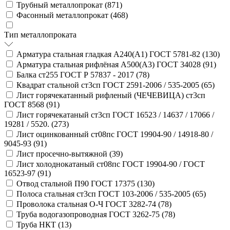
Трубный металлопрокат (
871
)
Фасонный металлопрокат (
468
)
Тип металлопроката
Арматура стальная гладкая А240(А1) ГОСТ 5781-82 (
130
)
Арматура стальная рифлёная А500(А3) ГОСТ 34028 (
91
)
Балка ст255 ГОСТ Р 57837 - 2017 (
78
)
Квадрат стальной ст3сп ГОСТ 2591-2006 / 535-2005 (
65
)
Лист горячекатанный рифленый (ЧЕЧЕВИЦА) ст3сп
ГОСТ 8568 (
91
)
Лист горячекатаный ст3сп ГОСТ 16523 / 14637 / 17066 /
19281 / 5520. (
273
)
Лист оцинкованный ст08пс ГОСТ 19904-90 / 14918-80 /
9045-93 (
91
)
Лист просечно-вытяжной (
39
)
Лист холоднокатаный ст08пс ГОСТ 19904-90 / ГОСТ
16523-97 (
91
)
Отвод стальной П90 ГОСТ 17375 (
130
)
Полоса стальная ст3сп ГОСТ 103-2006 / 535-2005 (
65
)
Проволока стальная О-Ч ГОСТ 3282-74 (
78
)
Труба водогазопроводная ГОСТ 3262-75 (
78
)
Труба НКТ (
13
)