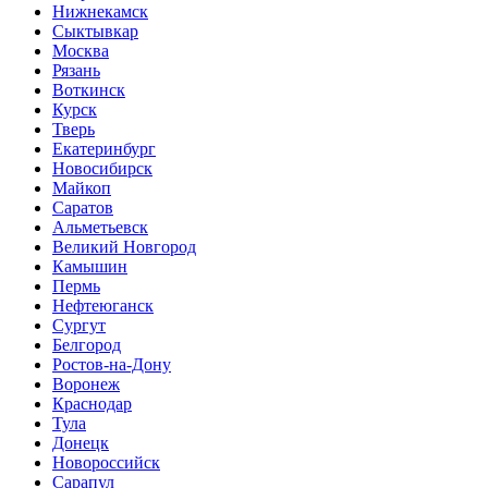
Нижнекамск
Сыктывкар
Москва
Рязань
Воткинск
Курск
Тверь
Екатеринбург
Новосибирск
Майкоп
Саратов
Альметьевск
Великий Новгород
Камышин
Пермь
Нефтеюганск
Сургут
Белгород
Ростов-на-Дону
Воронеж
Краснодар
Тула
Донецк
Новороссийск
Сарапул