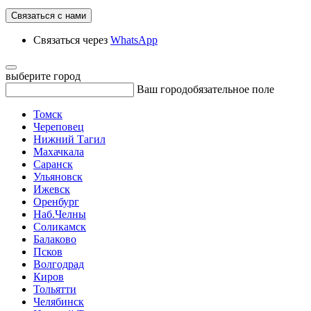
Связаться с нами
Связаться через
WhatsApp
выберите город
Ваш город
обязательное поле
Томск
Череповец
Нижний Тагил
Махачкала
Саранск
Ульяновск
Ижевск
Оренбург
Наб.Челны
Соликамск
Балаково
Псков
Волгодрад
Киров
Тольятти
Челябинск