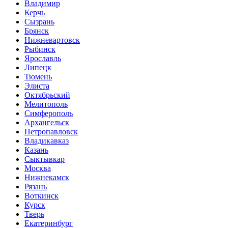
Владимир
Керчь
Сызрань
Брянск
Нижневартовск
Рыбинск
Ярославль
Липецк
Тюмень
Элиста
Октябрьский
Мелитополь
Симферополь
Архангельск
Петропавловск
Владикавказ
Казань
Сыктывкар
Москва
Нижнекамск
Рязань
Воткинск
Курск
Тверь
Екатеринбург