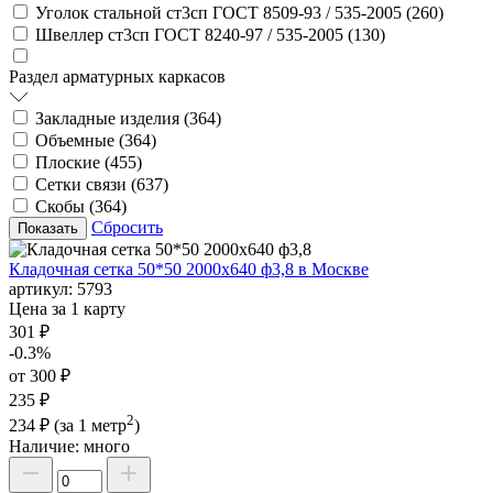
Уголок стальной ст3сп ГОСТ 8509-93 / 535-2005 (
260
)
Швеллер ст3сп ГОСТ 8240-97 / 535-2005 (
130
)
Раздел арматурных каркасов
Закладные изделия (
364
)
Объемные (
364
)
Плоские (
455
)
Сетки связи (
637
)
Скобы (
364
)
Сбросить
Кладочная сетка 50*50 2000х640 ф3,8 в Москве
артикул:
5793
Цена за 1 карту
301 ₽
-0.3%
от 300 ₽
235 ₽
2
234 ₽
(за 1 метр
)
Наличие:
много