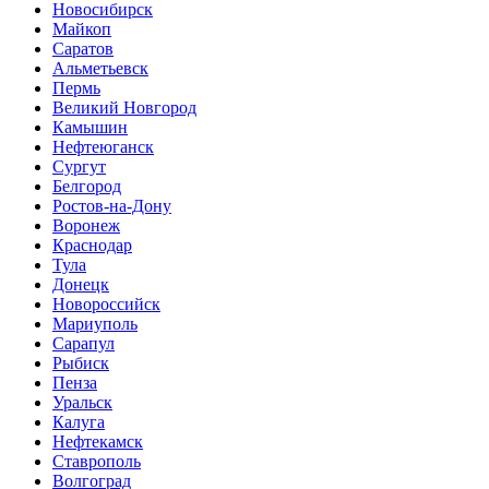
Новосибирск
Майкоп
Саратов
Альметьевск
Пермь
Великий Новгород
Камышин
Нефтеюганск
Сургут
Белгород
Ростов-на-Дону
Воронеж
Краснодар
Тула
Донецк
Новороссийск
Мариуполь
Сарапул
Рыбиск
Пенза
Уральск
Калуга
Нефтекамск
Ставрополь
Волгоград