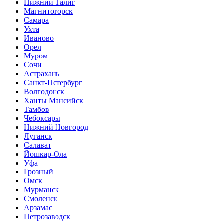
Нижний Талиг
Магнитогорск
Самара
Ухта
Иваново
Орел
Муром
Сочи
Астрахань
Санкт-Петербург
Волгодонск
Ханты Мансийск
Тамбов
Чебоксары
Нижний Новгород
Луганск
Салават
Йошкар-Ола
Уфа
Грозный
Омск
Мурманск
Смоленск
Арзамас
Петрозаводск