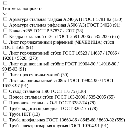
Тип металлопроката
Арматура стальная гладкая А240(А1) ГОСТ 5781-82 (
130
)
Арматура стальная рифлёная А500(А3) ГОСТ 34028 (
91
)
Балка ст255 ГОСТ Р 57837 - 2017 (
78
)
Квадрат стальной ст3сп ГОСТ 2591-2006 / 535-2005 (
65
)
Лист горячекатанный рифленый (ЧЕЧЕВИЦА) ст3сп
ГОСТ 8568 (
91
)
Лист горячекатаный ст3сп ГОСТ 16523 / 14637 / 17066 /
19281 / 5520. (
273
)
Лист оцинкованный ст08пс ГОСТ 19904-90 / 14918-80 /
9045-93 (
91
)
Лист просечно-вытяжной (
39
)
Лист холоднокатаный ст08пс ГОСТ 19904-90 / ГОСТ
16523-97 (
91
)
Отвод стальной П90 ГОСТ 17375 (
130
)
Полоса стальная ст3сп ГОСТ 103-2006 / 535-2005 (
65
)
Проволока стальная О-Ч ГОСТ 3282-74 (
78
)
Труба водогазопроводная ГОСТ 3262-75 (
78
)
Труба НКТ (
13
)
Труба профильная ГОСТ 13663-86 / 8645-68 / 8639-82 (
559
)
Труба электросварная круглая ГОСТ 10704-91 (
91
)