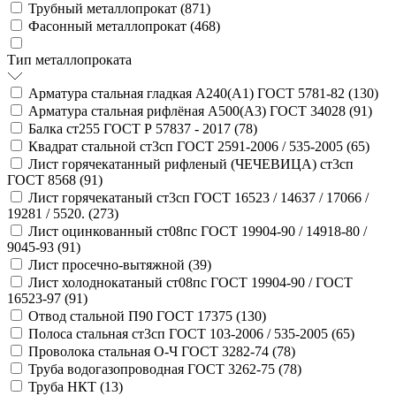
Трубный металлопрокат (
871
)
Фасонный металлопрокат (
468
)
Тип металлопроката
Арматура стальная гладкая А240(А1) ГОСТ 5781-82 (
130
)
Арматура стальная рифлёная А500(А3) ГОСТ 34028 (
91
)
Балка ст255 ГОСТ Р 57837 - 2017 (
78
)
Квадрат стальной ст3сп ГОСТ 2591-2006 / 535-2005 (
65
)
Лист горячекатанный рифленый (ЧЕЧЕВИЦА) ст3сп
ГОСТ 8568 (
91
)
Лист горячекатаный ст3сп ГОСТ 16523 / 14637 / 17066 /
19281 / 5520. (
273
)
Лист оцинкованный ст08пс ГОСТ 19904-90 / 14918-80 /
9045-93 (
91
)
Лист просечно-вытяжной (
39
)
Лист холоднокатаный ст08пс ГОСТ 19904-90 / ГОСТ
16523-97 (
91
)
Отвод стальной П90 ГОСТ 17375 (
130
)
Полоса стальная ст3сп ГОСТ 103-2006 / 535-2005 (
65
)
Проволока стальная О-Ч ГОСТ 3282-74 (
78
)
Труба водогазопроводная ГОСТ 3262-75 (
78
)
Труба НКТ (
13
)