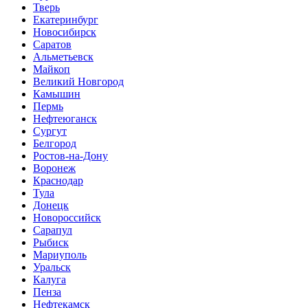
Тверь
Екатеринбург
Новосибирск
Саратов
Альметьевск
Майкоп
Великий Новгород
Камышин
Пермь
Нефтеюганск
Сургут
Белгород
Ростов-на-Дону
Воронеж
Краснодар
Тула
Донецк
Новороссийск
Сарапул
Рыбиск
Мариуполь
Уральск
Калуга
Пенза
Нефтекамск