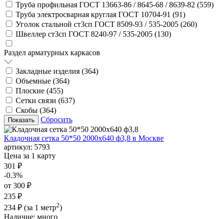
Труба профильная ГОСТ 13663-86 / 8645-68 / 8639-82 (
559
)
Труба электросварная круглая ГОСТ 10704-91 (
91
)
Уголок стальной ст3сп ГОСТ 8509-93 / 535-2005 (
260
)
Швеллер ст3сп ГОСТ 8240-97 / 535-2005 (
130
)
Раздел арматурных каркасов
Закладные изделия (
364
)
Объемные (
364
)
Плоские (
455
)
Сетки связи (
637
)
Скобы (
364
)
Сбросить
Кладочная сетка 50*50 2000х640 ф3,8 в Москве
артикул:
5793
Цена за 1 карту
301 ₽
-0.3%
от 300 ₽
235 ₽
2
234 ₽
(за 1 метр
)
Наличие:
много