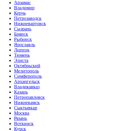
Арзамас
Владимир
Керчь
Петрозаводск
Нижневартовск
Сызрань
Брянск
Рыбинск
Ярославль
Липецк
Тюмень
Элиста
Октябрьский
Мелитополь
Симферополь
Архангельск
Владикавказ
Казань
Петропавловск
Нижнекамск
Сыктывкар
Москва
Рязань
Воткинск
Курск