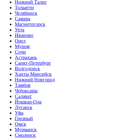
Нижний Талиг
Тольятти
Челябинск
Самара
Магнитогорск
Ухта
Иваново
Орел
Муром
Сочи
Астрахань
Санкт-Петербург
Волгодонск
Ханты Мансийск
Нижний Новгород
Тамбов
Чебоксары
Салават
Йошкар-Ола
Луганск
Уфа
Грозный
Омск
Мурманск
Смоленск