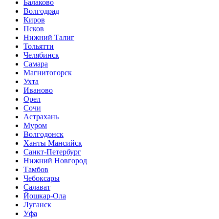
Балаково
Волгодрад
Киров
Псков
Нижний Талиг
Тольятти
Челябинск
Самара
Магнитогорск
Ухта
Иваново
Орел
Сочи
Астрахань
Муром
Волгодонск
Ханты Мансийск
Санкт-Петербург
Нижний Новгород
Тамбов
Чебоксары
Салават
Йошкар-Ола
Луганск
Уфа