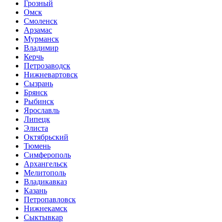
Грозный
Омск
Смоленск
Арзамас
Мурманск
Владимир
Керчь
Петрозаводск
Нижневартовск
Сызрань
Брянск
Рыбинск
Ярославль
Липецк
Элиста
Октябрьский
Тюмень
Симферополь
Архангельск
Мелитополь
Владикавказ
Казань
Петропавловск
Нижнекамск
Сыктывкар