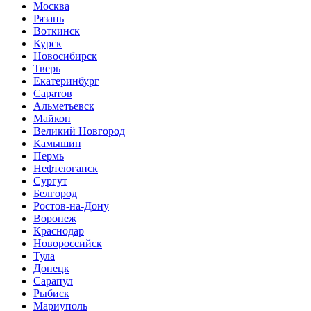
Москва
Рязань
Воткинск
Курск
Новосибирск
Тверь
Екатеринбург
Саратов
Альметьевск
Майкоп
Великий Новгород
Камышин
Пермь
Нефтеюганск
Сургут
Белгород
Ростов-на-Дону
Воронеж
Краснодар
Новороссийск
Тула
Донецк
Сарапул
Рыбиск
Мариуполь