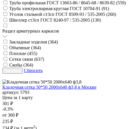
Труба профильная ГОСТ 13663-86 / 8645-68 / 8639-82 (
559
)
Труба электросварная круглая ГОСТ 10704-91 (
91
)
Уголок стальной ст3сп ГОСТ 8509-93 / 535-2005 (
260
)
Швеллер ст3сп ГОСТ 8240-97 / 535-2005 (
130
)
Раздел арматурных каркасов
Закладные изделия (
364
)
Объемные (
364
)
Плоские (
455
)
Сетки связи (
637
)
Скобы (
364
)
Сбросить
Кладочная сетка 50*50 2000х640 ф3,8 в Москве
артикул:
5793
Цена за 1 карту
301 ₽
-0.3%
от 300 ₽
235 ₽
2
234 ₽
(за 1 метр
)