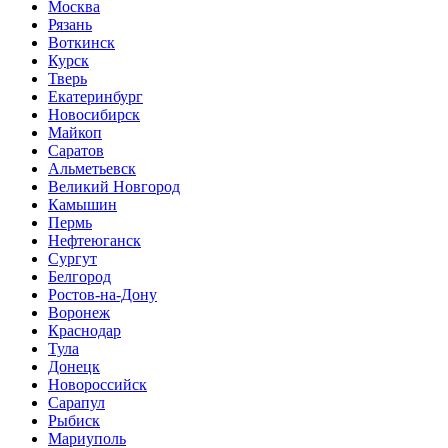
Москва
Рязань
Воткинск
Курск
Тверь
Екатеринбург
Новосибирск
Майкоп
Саратов
Альметьевск
Великий Новгород
Камышин
Пермь
Нефтеюганск
Сургут
Белгород
Ростов-на-Дону
Воронеж
Краснодар
Тула
Донецк
Новороссийск
Сарапул
Рыбиск
Мариуполь