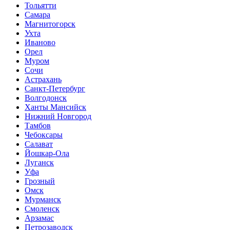
Тольятти
Самара
Магнитогорск
Ухта
Иваново
Орел
Муром
Сочи
Астрахань
Санкт-Петербург
Волгодонск
Ханты Мансийск
Нижний Новгород
Тамбов
Чебоксары
Салават
Йошкар-Ола
Луганск
Уфа
Грозный
Омск
Мурманск
Смоленск
Арзамас
Петрозаводск