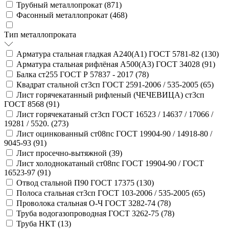
Трубный металлопрокат (
871
)
Фасонный металлопрокат (
468
)
Тип металлопроката
Арматура стальная гладкая А240(А1) ГОСТ 5781-82 (
130
)
Арматура стальная рифлёная А500(А3) ГОСТ 34028 (
91
)
Балка ст255 ГОСТ Р 57837 - 2017 (
78
)
Квадрат стальной ст3сп ГОСТ 2591-2006 / 535-2005 (
65
)
Лист горячекатанный рифленый (ЧЕЧЕВИЦА) ст3сп
ГОСТ 8568 (
91
)
Лист горячекатаный ст3сп ГОСТ 16523 / 14637 / 17066 /
19281 / 5520. (
273
)
Лист оцинкованный ст08пс ГОСТ 19904-90 / 14918-80 /
9045-93 (
91
)
Лист просечно-вытяжной (
39
)
Лист холоднокатаный ст08пс ГОСТ 19904-90 / ГОСТ
16523-97 (
91
)
Отвод стальной П90 ГОСТ 17375 (
130
)
Полоса стальная ст3сп ГОСТ 103-2006 / 535-2005 (
65
)
Проволока стальная О-Ч ГОСТ 3282-74 (
78
)
Труба водогазопроводная ГОСТ 3262-75 (
78
)
Труба НКТ (
13
)