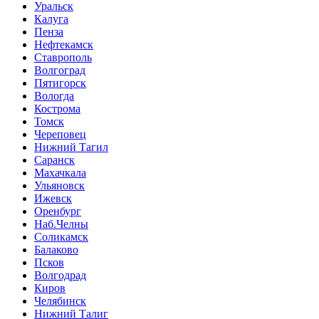
Уральск
Калуга
Пенза
Нефтекамск
Ставрополь
Волгоград
Пятигорск
Вологда
Кострома
Томск
Череповец
Нижний Тагил
Саранск
Махачкала
Ульяновск
Ижевск
Оренбург
Наб.Челны
Соликамск
Балаково
Псков
Волгодрад
Киров
Челябинск
Нижний Талиг