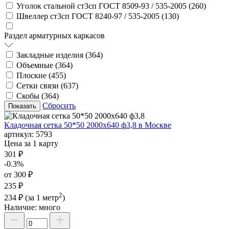
Уголок стальной ст3сп ГОСТ 8509-93 / 535-2005 (
260
)
Швеллер ст3сп ГОСТ 8240-97 / 535-2005 (
130
)
Раздел арматурных каркасов
Закладные изделия (
364
)
Объемные (
364
)
Плоские (
455
)
Сетки связи (
637
)
Скобы (
364
)
Сбросить
Кладочная сетка 50*50 2000х640 ф3,8 в Москве
артикул:
5793
Цена за 1 карту
301 ₽
-0.3%
от 300 ₽
235 ₽
2
234 ₽
(за 1 метр
)
Наличие:
много