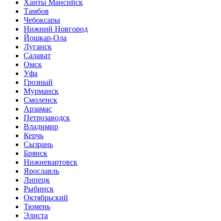
Ханты Мансийск
Тамбов
Чебоксары
Нижний Новгород
Йошкар-Ола
Луганск
Салават
Омск
Уфа
Грозный
Мурманск
Смоленск
Арзамас
Петрозаводск
Владимир
Керчь
Сызрань
Брянск
Нижневартовск
Ярославль
Липецк
Рыбинск
Октябрьский
Тюмень
Элиста