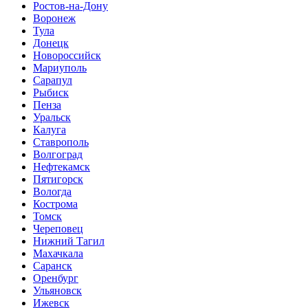
Ростов-на-Дону
Воронеж
Тула
Донецк
Новороссийск
Мариуполь
Сарапул
Рыбиск
Пенза
Уральск
Калуга
Ставрополь
Волгоград
Нефтекамск
Пятигорск
Вологда
Кострома
Томск
Череповец
Нижний Тагил
Махачкала
Саранск
Оренбург
Ульяновск
Ижевск