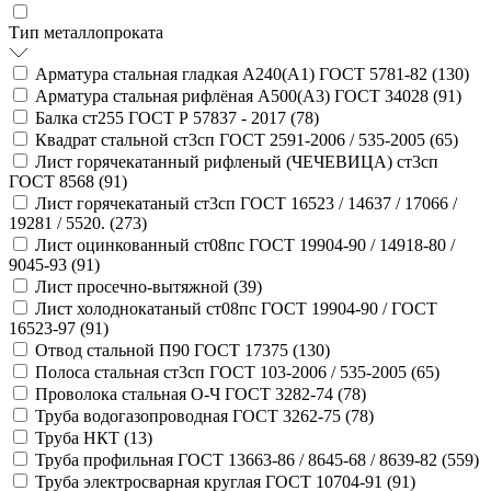
Тип металлопроката
Арматура стальная гладкая А240(А1) ГОСТ 5781-82 (
130
)
Арматура стальная рифлёная А500(А3) ГОСТ 34028 (
91
)
Балка ст255 ГОСТ Р 57837 - 2017 (
78
)
Квадрат стальной ст3сп ГОСТ 2591-2006 / 535-2005 (
65
)
Лист горячекатанный рифленый (ЧЕЧЕВИЦА) ст3сп
ГОСТ 8568 (
91
)
Лист горячекатаный ст3сп ГОСТ 16523 / 14637 / 17066 /
19281 / 5520. (
273
)
Лист оцинкованный ст08пс ГОСТ 19904-90 / 14918-80 /
9045-93 (
91
)
Лист просечно-вытяжной (
39
)
Лист холоднокатаный ст08пс ГОСТ 19904-90 / ГОСТ
16523-97 (
91
)
Отвод стальной П90 ГОСТ 17375 (
130
)
Полоса стальная ст3сп ГОСТ 103-2006 / 535-2005 (
65
)
Проволока стальная О-Ч ГОСТ 3282-74 (
78
)
Труба водогазопроводная ГОСТ 3262-75 (
78
)
Труба НКТ (
13
)
Труба профильная ГОСТ 13663-86 / 8645-68 / 8639-82 (
559
)
Труба электросварная круглая ГОСТ 10704-91 (
91
)