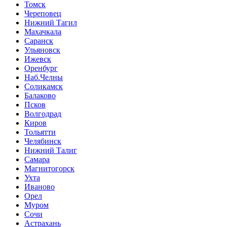
Томск
Череповец
Нижний Тагил
Махачкала
Саранск
Ульяновск
Ижевск
Оренбург
Наб.Челны
Соликамск
Балаково
Псков
Волгодрад
Киров
Тольятти
Челябинск
Нижний Талиг
Самара
Магнитогорск
Ухта
Иваново
Орел
Муром
Сочи
Астрахань