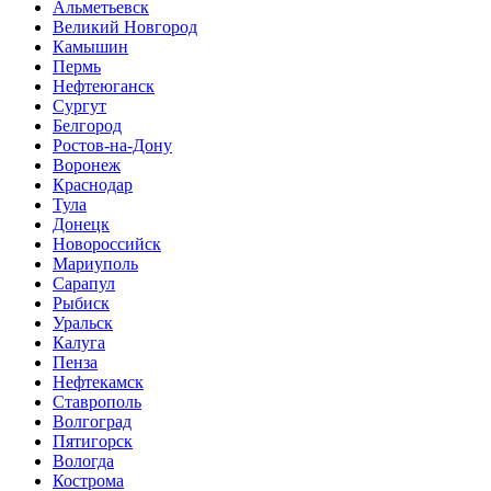
Альметьевск
Великий Новгород
Камышин
Пермь
Нефтеюганск
Сургут
Белгород
Ростов-на-Дону
Воронеж
Краснодар
Тула
Донецк
Новороссийск
Мариуполь
Сарапул
Рыбиск
Уральск
Калуга
Пенза
Нефтекамск
Ставрополь
Волгоград
Пятигорск
Вологда
Кострома