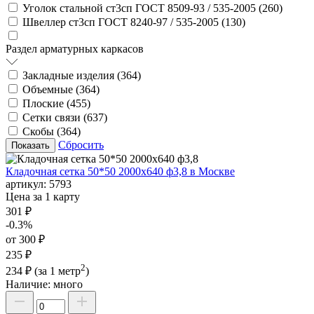
Уголок стальной ст3сп ГОСТ 8509-93 / 535-2005 (
260
)
Швеллер ст3сп ГОСТ 8240-97 / 535-2005 (
130
)
Раздел арматурных каркасов
Закладные изделия (
364
)
Объемные (
364
)
Плоские (
455
)
Сетки связи (
637
)
Скобы (
364
)
Сбросить
Кладочная сетка 50*50 2000х640 ф3,8 в Москве
артикул:
5793
Цена за 1 карту
301 ₽
-0.3%
от 300 ₽
235 ₽
2
234 ₽
(за 1 метр
)
Наличие:
много