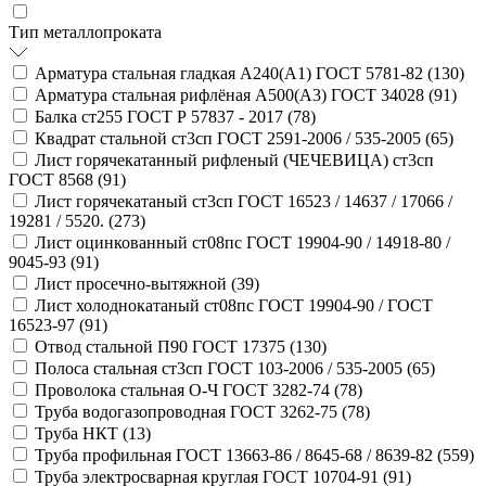
Тип металлопроката
Арматура стальная гладкая А240(А1) ГОСТ 5781-82 (
130
)
Арматура стальная рифлёная А500(А3) ГОСТ 34028 (
91
)
Балка ст255 ГОСТ Р 57837 - 2017 (
78
)
Квадрат стальной ст3сп ГОСТ 2591-2006 / 535-2005 (
65
)
Лист горячекатанный рифленый (ЧЕЧЕВИЦА) ст3сп
ГОСТ 8568 (
91
)
Лист горячекатаный ст3сп ГОСТ 16523 / 14637 / 17066 /
19281 / 5520. (
273
)
Лист оцинкованный ст08пс ГОСТ 19904-90 / 14918-80 /
9045-93 (
91
)
Лист просечно-вытяжной (
39
)
Лист холоднокатаный ст08пс ГОСТ 19904-90 / ГОСТ
16523-97 (
91
)
Отвод стальной П90 ГОСТ 17375 (
130
)
Полоса стальная ст3сп ГОСТ 103-2006 / 535-2005 (
65
)
Проволока стальная О-Ч ГОСТ 3282-74 (
78
)
Труба водогазопроводная ГОСТ 3262-75 (
78
)
Труба НКТ (
13
)
Труба профильная ГОСТ 13663-86 / 8645-68 / 8639-82 (
559
)
Труба электросварная круглая ГОСТ 10704-91 (
91
)