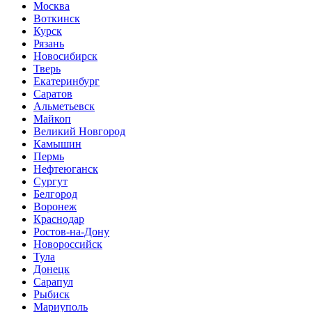
Москва
Воткинск
Курск
Рязань
Новосибирск
Тверь
Екатеринбург
Саратов
Альметьевск
Майкоп
Великий Новгород
Камышин
Пермь
Нефтеюганск
Сургут
Белгород
Воронеж
Краснодар
Ростов-на-Дону
Новороссийск
Тула
Донецк
Сарапул
Рыбиск
Мариуполь