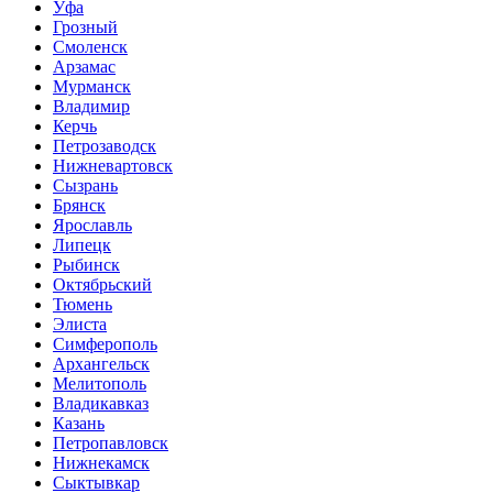
Уфа
Грозный
Смоленск
Арзамас
Мурманск
Владимир
Керчь
Петрозаводск
Нижневартовск
Сызрань
Брянск
Ярославль
Липецк
Рыбинск
Октябрьский
Тюмень
Элиста
Симферополь
Архангельск
Мелитополь
Владикавказ
Казань
Петропавловск
Нижнекамск
Сыктывкар