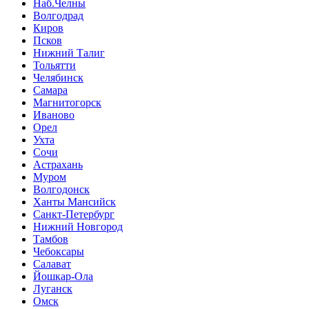
Наб.Челны
Волгодрад
Киров
Псков
Нижний Талиг
Тольятти
Челябинск
Самара
Магнитогорск
Иваново
Орел
Ухта
Сочи
Астрахань
Муром
Волгодонск
Ханты Мансийск
Санкт-Петербург
Нижний Новгород
Тамбов
Чебоксары
Салават
Йошкар-Ола
Луганск
Омск