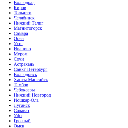
Волгодрад
Киров
Тольятти
Челябинск
Нижний Талиг
Магнитогорск
Самара
Орел
Ухта
Иваново
Муром
Сочи
Астрахань
Санкт-Петербург
Волгодонск
Ханты Мансийск
Тамбов
Чебоксары
Нижний Новгород
Йошкар-Ола
Луганск
Салават
Уфа
Грозный
Омск