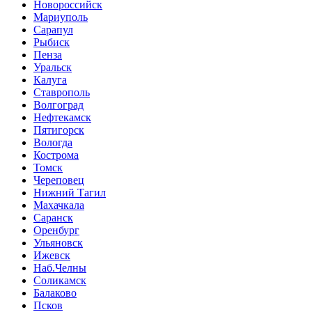
Новороссийск
Мариуполь
Сарапул
Рыбиск
Пенза
Уральск
Калуга
Ставрополь
Волгоград
Нефтекамск
Пятигорск
Вологда
Кострома
Томск
Череповец
Нижний Тагил
Махачкала
Саранск
Оренбург
Ульяновск
Ижевск
Наб.Челны
Соликамск
Балаково
Псков