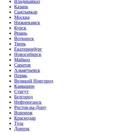
Владикавказ
Казань
Сыктывкар
Москва
Нижнекамск
Курск
Рязань
Воткинск
Тверь
Екатеринбург
Новосибирск
Майкоп
Саратов
Альметьевск
Пермь
Великий Новгород
Камышин
Сургут
Белгород
Нефтеюганск
Ростов-на-Дону
Воронеж
Краснодар
Тула
Донецк