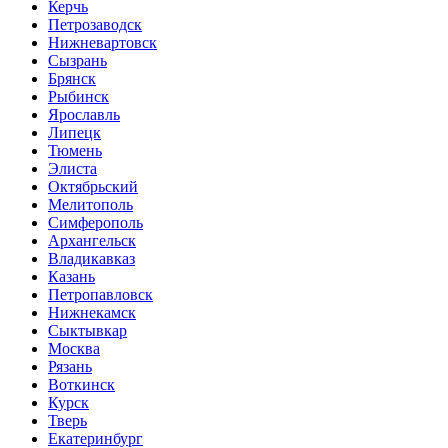
Керчь
Петрозаводск
Нижневартовск
Сызрань
Брянск
Рыбинск
Ярославль
Липецк
Тюмень
Элиста
Октябрьский
Мелитополь
Симферополь
Архангельск
Владикавказ
Казань
Петропавловск
Нижнекамск
Сыктывкар
Москва
Рязань
Воткинск
Курск
Тверь
Екатеринбург