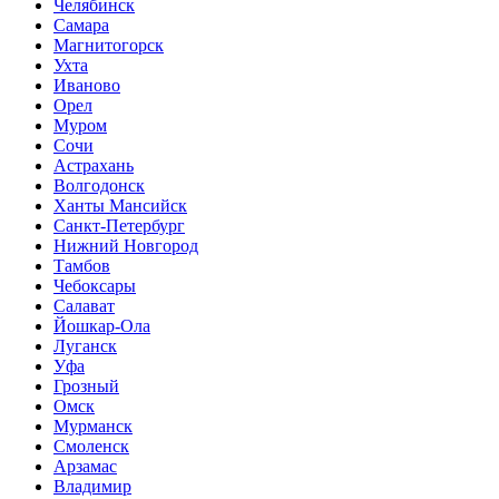
Челябинск
Самара
Магнитогорск
Ухта
Иваново
Орел
Муром
Сочи
Астрахань
Волгодонск
Ханты Мансийск
Санкт-Петербург
Нижний Новгород
Тамбов
Чебоксары
Салават
Йошкар-Ола
Луганск
Уфа
Грозный
Омск
Мурманск
Смоленск
Арзамас
Владимир