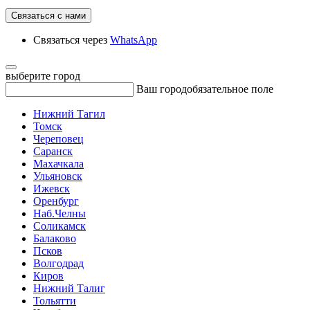
Связаться с нами
Связаться через
WhatsApp
выберите город
Ваш город
обязательное поле
Нижний Тагил
Томск
Череповец
Саранск
Махачкала
Ульяновск
Ижевск
Оренбург
Наб.Челны
Соликамск
Балаково
Псков
Волгодрад
Киров
Нижний Талиг
Тольятти