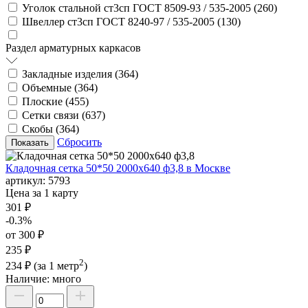
Уголок стальной ст3сп ГОСТ 8509-93 / 535-2005 (
260
)
Швеллер ст3сп ГОСТ 8240-97 / 535-2005 (
130
)
Раздел арматурных каркасов
Закладные изделия (
364
)
Объемные (
364
)
Плоские (
455
)
Сетки связи (
637
)
Скобы (
364
)
Сбросить
Кладочная сетка 50*50 2000х640 ф3,8 в Москве
артикул:
5793
Цена за 1 карту
301 ₽
-0.3%
от 300 ₽
235 ₽
2
234 ₽
(за 1 метр
)
Наличие:
много