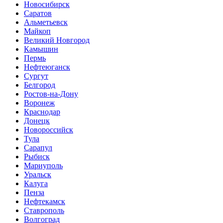
Новосибирск
Саратов
Альметьевск
Майкоп
Великий Новгород
Камышин
Пермь
Нефтеюганск
Сургут
Белгород
Ростов-на-Дону
Воронеж
Краснодар
Донецк
Новороссийск
Тула
Сарапул
Рыбиск
Мариуполь
Уральск
Калуга
Пенза
Нефтекамск
Ставрополь
Волгоград