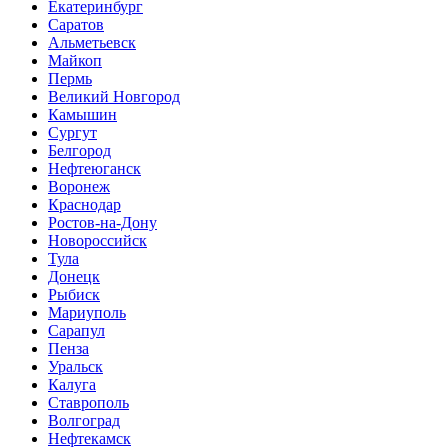
Екатеринбург
Саратов
Альметьевск
Майкоп
Пермь
Великий Новгород
Камышин
Сургут
Белгород
Нефтеюганск
Воронеж
Краснодар
Ростов-на-Дону
Новороссийск
Тула
Донецк
Рыбиск
Мариуполь
Сарапул
Пенза
Уральск
Калуга
Ставрополь
Волгоград
Нефтекамск