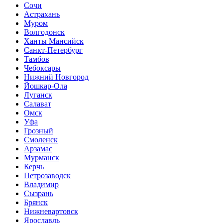
Сочи
Астрахань
Муром
Волгодонск
Ханты Мансийск
Санкт-Петербург
Тамбов
Чебоксары
Нижний Новгород
Йошкар-Ола
Луганск
Салават
Омск
Уфа
Грозный
Смоленск
Арзамас
Мурманск
Керчь
Петрозаводск
Владимир
Сызрань
Брянск
Нижневартовск
Ярославль