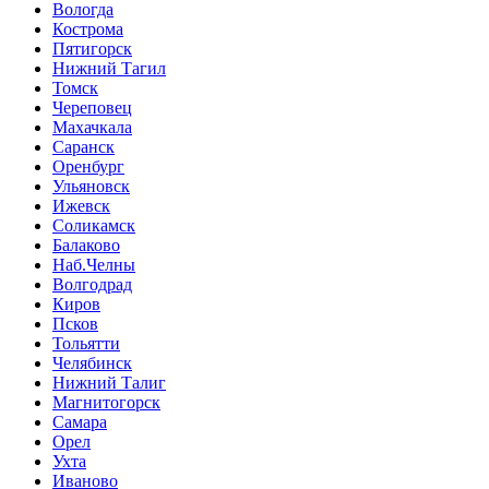
Вологда
Кострома
Пятигорск
Нижний Тагил
Томск
Череповец
Махачкала
Саранск
Оренбург
Ульяновск
Ижевск
Соликамск
Балаково
Наб.Челны
Волгодрад
Киров
Псков
Тольятти
Челябинск
Нижний Талиг
Магнитогорск
Самара
Орел
Ухта
Иваново