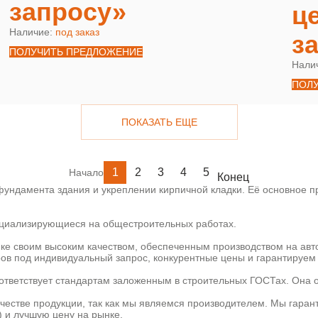
запросу»
ц
Наличие:
под заказ
з
ПОЛУЧИТЬ ПРЕДЛОЖЕНИЕ
Нали
ПОЛ
ПОКАЗАТЬ ЕЩЕ
1
2
3
4
5
Начало
Конец
ундамента здания и укреплении кирпичной кладки. Её основное пр
пециализирующиеся на общестроительных работах.
ке своим высоким качеством, обеспеченным производством на ав
ов под индивидуальный запрос, конкурентные цены и гарантируем 
ответствует стандартам заложенным в строительных ГОСТах. Она 
ачестве продукции, так как мы являемся производителем. Мы гаран
) и лучшую цену на рынке.