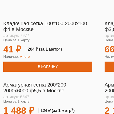
Кладочная сетка 100*100 2000х100
Кла
ф4 в Москве
ф3,
артикул:
7977
арти
Цена за 1 карту
Цена 
41 ₽
66
2
204 ₽
(за 1 метр
)
Наличие:
много
Нали
В КОРЗИНУ
Арматурная сетка 200*200
Арм
2000х6000 ф5,5 в Москве
200
артикул:
6547
арти
Цена за 1 карту
Цена 
1 488 ₽
2 
2
124 ₽
(за 1 метр
)