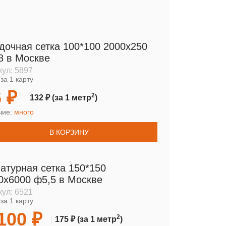
дочная сетка 100*100 2000х250
8 в Москве
кул:
5897
за 1 карту
 ₽
2
132 ₽
(за 1 метр
)
чие:
много
В КОРЗИНУ
атурная сетка 150*150
0х6000 ф5,5 в Москве
кул:
6521
за 1 карту
100 ₽
2
175 ₽
(за 1 метр
)