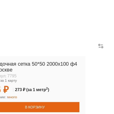
АРМАТУРНЫЕ КАРКАСЫ
дочная сетка 50*50 2000х100 ф4
оскве
кул:
7795
за 1 карту
 ₽
2
273 ₽
(за 1 метр
)
чие:
много
В КОРЗИНУ