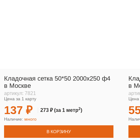
Кладочная сетка 50*50 2000х250 ф4
Кла
в Москве
в М
артикул:
7821
арти
Цена за 1 карту
Цена 
137 ₽
55
2
273 ₽
(за 1 метр
)
Наличие:
много
Нали
В КОРЗИНУ