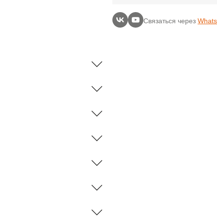
Связаться через
What