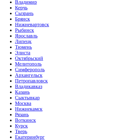
Владимир
Керчь
Сызрань
Брянск
Нижневартовск
Рыбинск
Ярославль
Липецк
Тюмень
Элиста
Октябрьский
Мелитополь
Симферополь
Архангельск
Петропавловск
Владикавказ
Казань
Сыктывкар
Москва
Нижнекамск
Рязань
Воткинск
Курск
Тверь
Екатеринбург