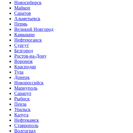
Новосибирск
Майкоп
Саратов
Альметьевск
Пермь
Великий Новгород
Камышин
Нефтеюганск
Сургут
Белгород
Ростов-на-Дону
Воронеж
Краснодар
Тула
Донецк
Новороссийск
Мариуполь
Сарапул
Рыбиск
Пенза
Уральск
Калуга
Нефтекамск
Ставрополь
Волгоград