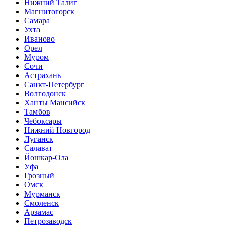
Нижний Талиг
Магнитогорск
Самара
Ухта
Иваново
Орел
Муром
Сочи
Астрахань
Санкт-Петербург
Волгодонск
Ханты Мансийск
Тамбов
Чебоксары
Нижний Новгород
Луганск
Салават
Йошкар-Ола
Уфа
Грозный
Омск
Мурманск
Смоленск
Арзамас
Петрозаводск