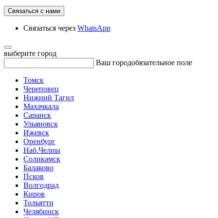
Связаться с нами
Связаться через
WhatsApp
выберите город
Ваш город
обязательное поле
Томск
Череповец
Нижний Тагил
Махачкала
Саранск
Ульяновск
Ижевск
Оренбург
Наб.Челны
Соликамск
Балаково
Псков
Волгодрад
Киров
Тольятти
Челябинск