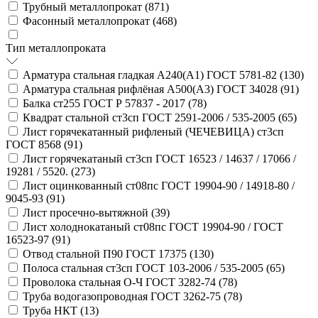
Трубный металлопрокат (
871
)
Фасонный металлопрокат (
468
)
Тип металлопроката
Арматура стальная гладкая А240(А1) ГОСТ 5781-82 (
130
)
Арматура стальная рифлёная А500(А3) ГОСТ 34028 (
91
)
Балка ст255 ГОСТ Р 57837 - 2017 (
78
)
Квадрат стальной ст3сп ГОСТ 2591-2006 / 535-2005 (
65
)
Лист горячекатанный рифленый (ЧЕЧЕВИЦА) ст3сп
ГОСТ 8568 (
91
)
Лист горячекатаный ст3сп ГОСТ 16523 / 14637 / 17066 /
19281 / 5520. (
273
)
Лист оцинкованный ст08пс ГОСТ 19904-90 / 14918-80 /
9045-93 (
91
)
Лист просечно-вытяжной (
39
)
Лист холоднокатаный ст08пс ГОСТ 19904-90 / ГОСТ
16523-97 (
91
)
Отвод стальной П90 ГОСТ 17375 (
130
)
Полоса стальная ст3сп ГОСТ 103-2006 / 535-2005 (
65
)
Проволока стальная О-Ч ГОСТ 3282-74 (
78
)
Труба водогазопроводная ГОСТ 3262-75 (
78
)
Труба НКТ (
13
)