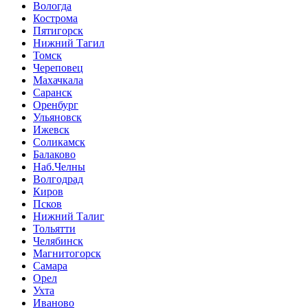
Вологда
Кострома
Пятигорск
Нижний Тагил
Томск
Череповец
Махачкала
Саранск
Оренбург
Ульяновск
Ижевск
Соликамск
Балаково
Наб.Челны
Волгодрад
Киров
Псков
Нижний Талиг
Тольятти
Челябинск
Магнитогорск
Самара
Орел
Ухта
Иваново