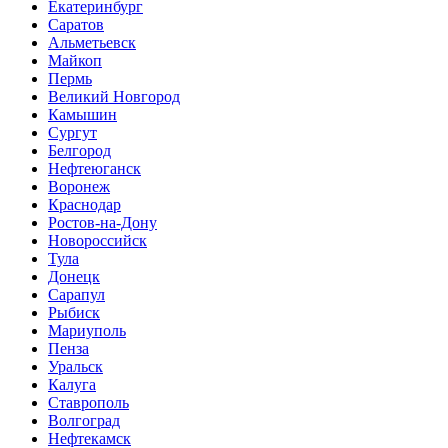
Екатеринбург
Саратов
Альметьевск
Майкоп
Пермь
Великий Новгород
Камышин
Сургут
Белгород
Нефтеюганск
Воронеж
Краснодар
Ростов-на-Дону
Новороссийск
Тула
Донецк
Сарапул
Рыбиск
Мариуполь
Пенза
Уральск
Калуга
Ставрополь
Волгоград
Нефтекамск