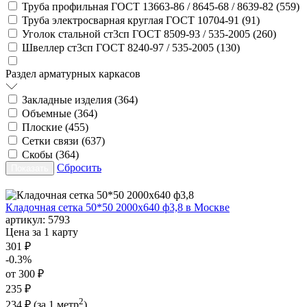
Труба профильная ГОСТ 13663-86 / 8645-68 / 8639-82 (
559
)
Труба электросварная круглая ГОСТ 10704-91 (
91
)
Уголок стальной ст3сп ГОСТ 8509-93 / 535-2005 (
260
)
Швеллер ст3сп ГОСТ 8240-97 / 535-2005 (
130
)
Раздел арматурных каркасов
Закладные изделия (
364
)
Объемные (
364
)
Плоские (
455
)
Сетки связи (
637
)
Скобы (
364
)
Сбросить
Кладочная сетка 50*50 2000х640 ф3,8 в Москве
артикул:
5793
Цена за 1 карту
301 ₽
-0.3%
от 300 ₽
235 ₽
2
234 ₽
(за 1 метр
)