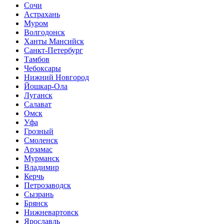
Сочи
Астрахань
Муром
Волгодонск
Ханты Мансийск
Санкт-Петербург
Тамбов
Чебоксары
Нижний Новгород
Йошкар-Ола
Луганск
Салават
Омск
Уфа
Грозный
Смоленск
Арзамас
Мурманск
Владимир
Керчь
Петрозаводск
Сызрань
Брянск
Нижневартовск
Ярославль