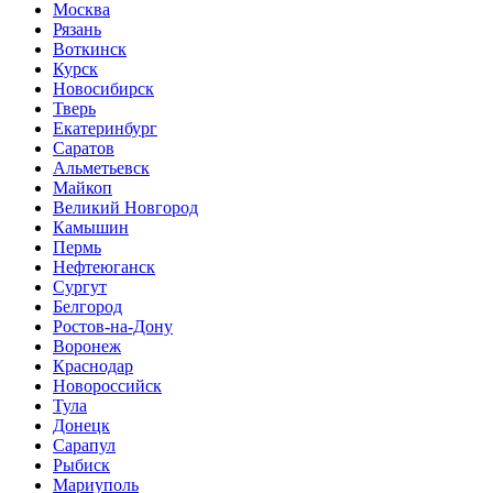
Москва
Рязань
Воткинск
Курск
Новосибирск
Тверь
Екатеринбург
Саратов
Альметьевск
Майкоп
Великий Новгород
Камышин
Пермь
Нефтеюганск
Сургут
Белгород
Ростов-на-Дону
Воронеж
Краснодар
Новороссийск
Тула
Донецк
Сарапул
Рыбиск
Мариуполь