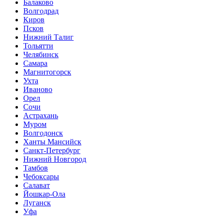
Балаково
Волгодрад
Киров
Псков
Нижний Талиг
Тольятти
Челябинск
Самара
Магнитогорск
Ухта
Иваново
Орел
Сочи
Астрахань
Муром
Волгодонск
Ханты Мансийск
Санкт-Петербург
Нижний Новгород
Тамбов
Чебоксары
Салават
Йошкар-Ола
Луганск
Уфа