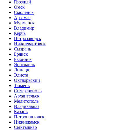
Грозный
Омск
Смоленск
Арзамас
Мурманск
Владимир
Керчь
Петрозаводск
Нижневартовск
Сызрань
Брянск
Рыбинск
Ярославль
Липецк
Элиста
Октябрьский
Тюмень
Симферополь
Архангельск
Мелитополь
Владикавказ
Казань
Петропавловск
Нижнекамск
Сыктывкар