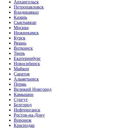
Архангельск
Петропавловск
Владикавказ
Казань
Сыктывкар
Москва
Нижнекамск
Курск
Рязань
Воткинск
Тверь
Екатеринбург
Новосибирск
Майкоп
Саратов
Альметьевск
Пермь
Великий Новгород
Камышин
Сургут
Белгород
Нефтеюганск
Ростов-на-Дону
Воронеж
Краснодар