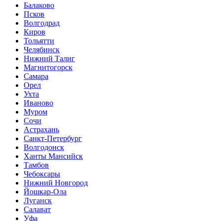
Балаково
Псков
Волгодрад
Киров
Тольятти
Челябинск
Нижний Талиг
Магнитогорск
Самара
Орел
Ухта
Иваново
Муром
Сочи
Астрахань
Санкт-Петербург
Волгодонск
Ханты Мансийск
Тамбов
Чебоксары
Нижний Новгород
Йошкар-Ола
Луганск
Салават
Уфа