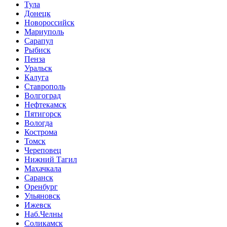
Тула
Донецк
Новороссийск
Мариуполь
Сарапул
Рыбиск
Пенза
Уральск
Калуга
Ставрополь
Волгоград
Нефтекамск
Пятигорск
Вологда
Кострома
Томск
Череповец
Нижний Тагил
Махачкала
Саранск
Оренбург
Ульяновск
Ижевск
Наб.Челны
Соликамск