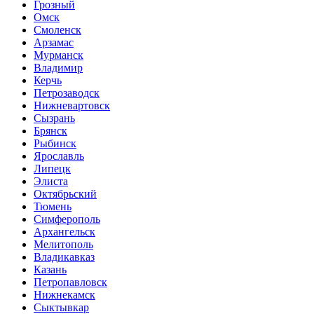
Грозный
Омск
Смоленск
Арзамас
Мурманск
Владимир
Керчь
Петрозаводск
Нижневартовск
Сызрань
Брянск
Рыбинск
Ярославль
Липецк
Элиста
Октябрьский
Тюмень
Симферополь
Архангельск
Мелитополь
Владикавказ
Казань
Петропавловск
Нижнекамск
Сыктывкар