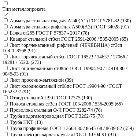
Тип металлопроката
Арматура стальная гладкая А240(А1) ГОСТ 5781-82 (
130
)
Арматура стальная рифлёная А500(А3) ГОСТ 34028 (
91
)
Балка ст255 ГОСТ Р 57837 - 2017 (
78
)
Квадрат стальной ст3сп ГОСТ 2591-2006 / 535-2005 (
65
)
Лист горячекатанный рифленый (ЧЕЧЕВИЦА) ст3сп
ГОСТ 8568 (
91
)
Лист горячекатаный ст3сп ГОСТ 16523 / 14637 / 17066 /
19281 / 5520. (
273
)
Лист оцинкованный ст08пс ГОСТ 19904-90 / 14918-80 /
9045-93 (
91
)
Лист просечно-вытяжной (
39
)
Лист холоднокатаный ст08пс ГОСТ 19904-90 / ГОСТ
16523-97 (
91
)
Отвод стальной П90 ГОСТ 17375 (
130
)
Полоса стальная ст3сп ГОСТ 103-2006 / 535-2005 (
65
)
Проволока стальная О-Ч ГОСТ 3282-74 (
78
)
Труба водогазопроводная ГОСТ 3262-75 (
78
)
Труба НКТ (
13
)
Труба профильная ГОСТ 13663-86 / 8645-68 / 8639-82 (
559
)
Труба электросварная круглая ГОСТ 10704-91 (
91
)