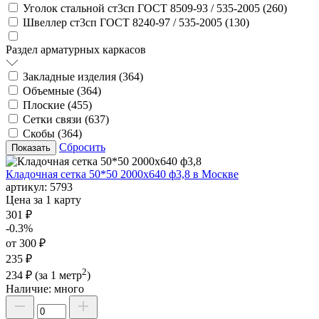
Уголок стальной ст3сп ГОСТ 8509-93 / 535-2005 (
260
)
Швеллер ст3сп ГОСТ 8240-97 / 535-2005 (
130
)
Раздел арматурных каркасов
Закладные изделия (
364
)
Объемные (
364
)
Плоские (
455
)
Сетки связи (
637
)
Скобы (
364
)
Сбросить
Кладочная сетка 50*50 2000х640 ф3,8 в Москве
артикул:
5793
Цена за 1 карту
301 ₽
-0.3%
от 300 ₽
235 ₽
2
234 ₽
(за 1 метр
)
Наличие:
много