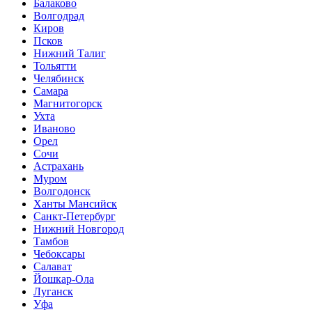
Балаково
Волгодрад
Киров
Псков
Нижний Талиг
Тольятти
Челябинск
Самара
Магнитогорск
Ухта
Иваново
Орел
Сочи
Астрахань
Муром
Волгодонск
Ханты Мансийск
Санкт-Петербург
Нижний Новгород
Тамбов
Чебоксары
Салават
Йошкар-Ола
Луганск
Уфа