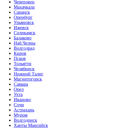
Череповец
Махачкала
Саранск
Оренбург
Ульяновск
Ижевск
Соликамск
Балаково
Наб.Челны
Волгодрад
Киров
Псков
Тольятти
Челябинск
Нижний Талиг
Магнитогорск
Самара
Орел
Ухта
Иваново
Сочи
Астрахань
Муром
Волгодонск
Ханты Мансийск