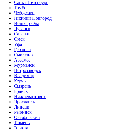
Санкт-Петербург
Тамбов
Чебоксары
Нижний Новгород
Йошкар-Ола
Луганск
Салават
Омск
Уфа
Грозный
Смоленск
Арзамас
Мурманск
Петрозаводск
Владимир
Керчь
Сызрань
Брянск
Нижневартовск
Ярославль
Липецк
Рыбинск
Октябрьский
Тюмень
Элиста