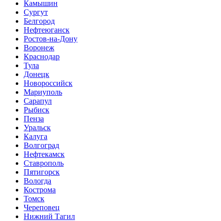
Камышин
Сургут
Белгород
Нефтеюганск
Ростов-на-Дону
Воронеж
Краснодар
Тула
Донецк
Новороссийск
Мариуполь
Сарапул
Рыбиск
Пенза
Уральск
Калуга
Волгоград
Нефтекамск
Ставрополь
Пятигорск
Вологда
Кострома
Томск
Череповец
Нижний Тагил