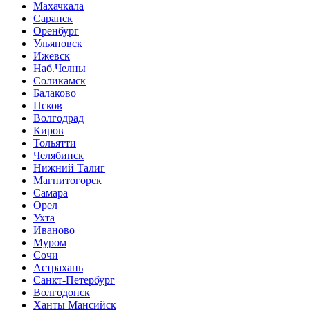
Махачкала
Саранск
Оренбург
Ульяновск
Ижевск
Наб.Челны
Соликамск
Балаково
Псков
Волгодрад
Киров
Тольятти
Челябинск
Нижний Талиг
Магнитогорск
Самара
Орел
Ухта
Иваново
Муром
Сочи
Астрахань
Санкт-Петербург
Волгодонск
Ханты Мансийск