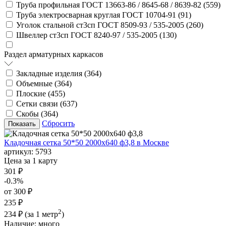
Труба профильная ГОСТ 13663-86 / 8645-68 / 8639-82 (
559
)
Труба электросварная круглая ГОСТ 10704-91 (
91
)
Уголок стальной ст3сп ГОСТ 8509-93 / 535-2005 (
260
)
Швеллер ст3сп ГОСТ 8240-97 / 535-2005 (
130
)
Раздел арматурных каркасов
Закладные изделия (
364
)
Объемные (
364
)
Плоские (
455
)
Сетки связи (
637
)
Скобы (
364
)
Сбросить
Кладочная сетка 50*50 2000х640 ф3,8 в Москве
артикул:
5793
Цена за 1 карту
301 ₽
-0.3%
от 300 ₽
235 ₽
2
234 ₽
(за 1 метр
)
Наличие:
много