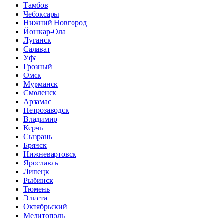
Тамбов
Чебоксары
Нижний Новгород
Йошкар-Ола
Луганск
Салават
Уфа
Грозный
Омск
Мурманск
Смоленск
Арзамас
Петрозаводск
Владимир
Керчь
Сызрань
Брянск
Нижневартовск
Ярославль
Липецк
Рыбинск
Тюмень
Элиста
Октябрьский
Мелитополь