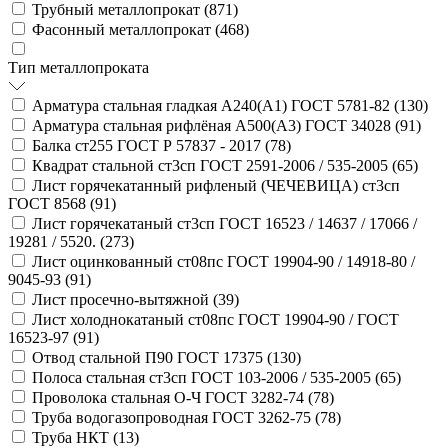
Трубный металлопрокат (
871
)
Фасонный металлопрокат (
468
)
Тип металлопроката
Арматура стальная гладкая А240(А1) ГОСТ 5781-82 (
130
)
Арматура стальная рифлёная А500(А3) ГОСТ 34028 (
91
)
Балка ст255 ГОСТ Р 57837 - 2017 (
78
)
Квадрат стальной ст3сп ГОСТ 2591-2006 / 535-2005 (
65
)
Лист горячекатанный рифленый (ЧЕЧЕВИЦА) ст3сп
ГОСТ 8568 (
91
)
Лист горячекатаный ст3сп ГОСТ 16523 / 14637 / 17066 /
19281 / 5520. (
273
)
Лист оцинкованный ст08пс ГОСТ 19904-90 / 14918-80 /
9045-93 (
91
)
Лист просечно-вытяжной (
39
)
Лист холоднокатаный ст08пс ГОСТ 19904-90 / ГОСТ
16523-97 (
91
)
Отвод стальной П90 ГОСТ 17375 (
130
)
Полоса стальная ст3сп ГОСТ 103-2006 / 535-2005 (
65
)
Проволока стальная О-Ч ГОСТ 3282-74 (
78
)
Труба водогазопроводная ГОСТ 3262-75 (
78
)
Труба НКТ (
13
)