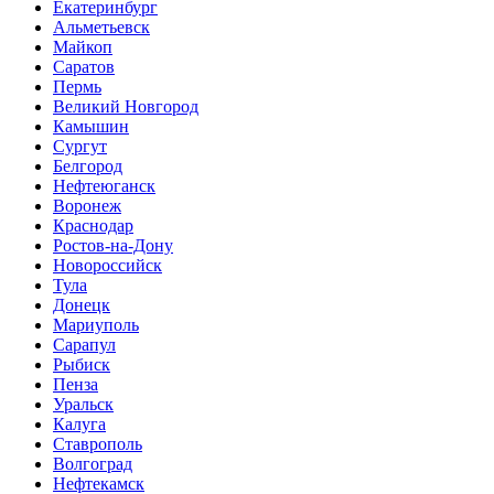
Екатеринбург
Альметьевск
Майкоп
Саратов
Пермь
Великий Новгород
Камышин
Сургут
Белгород
Нефтеюганск
Воронеж
Краснодар
Ростов-на-Дону
Новороссийск
Тула
Донецк
Мариуполь
Сарапул
Рыбиск
Пенза
Уральск
Калуга
Ставрополь
Волгоград
Нефтекамск