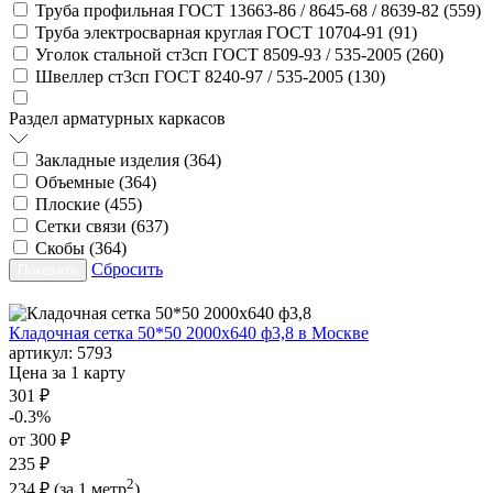
Труба профильная ГОСТ 13663-86 / 8645-68 / 8639-82 (
559
)
Труба электросварная круглая ГОСТ 10704-91 (
91
)
Уголок стальной ст3сп ГОСТ 8509-93 / 535-2005 (
260
)
Швеллер ст3сп ГОСТ 8240-97 / 535-2005 (
130
)
Раздел арматурных каркасов
Закладные изделия (
364
)
Объемные (
364
)
Плоские (
455
)
Сетки связи (
637
)
Скобы (
364
)
Сбросить
Кладочная сетка 50*50 2000х640 ф3,8 в Москве
артикул:
5793
Цена за 1 карту
301 ₽
-0.3%
от 300 ₽
235 ₽
2
234 ₽
(за 1 метр
)