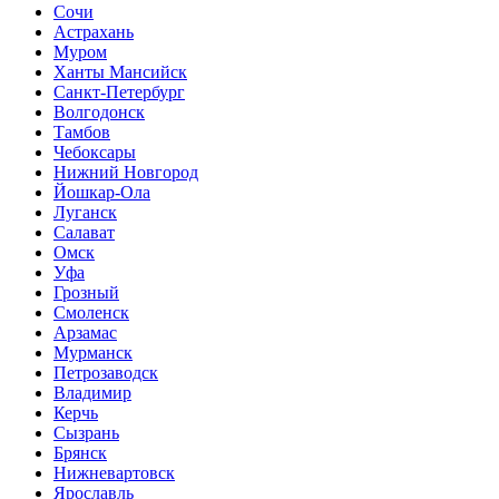
Сочи
Астрахань
Муром
Ханты Мансийск
Санкт-Петербург
Волгодонск
Тамбов
Чебоксары
Нижний Новгород
Йошкар-Ола
Луганск
Салават
Омск
Уфа
Грозный
Смоленск
Арзамас
Мурманск
Петрозаводск
Владимир
Керчь
Сызрань
Брянск
Нижневартовск
Ярославль