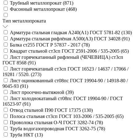
Трубный металлопрокат (
871
)
Фасонный металлопрокат (
468
)
Тип металлопроката
Арматура стальная гладкая А240(А1) ГОСТ 5781-82 (
130
)
Арматура стальная рифлёная А500(А3) ГОСТ 34028 (
91
)
Балка ст255 ГОСТ Р 57837 - 2017 (
78
)
Квадрат стальной ст3сп ГОСТ 2591-2006 / 535-2005 (
65
)
Лист горячекатанный рифленый (ЧЕЧЕВИЦА) ст3сп
ГОСТ 8568 (
91
)
Лист горячекатаный ст3сп ГОСТ 16523 / 14637 / 17066 /
19281 / 5520. (
273
)
Лист оцинкованный ст08пс ГОСТ 19904-90 / 14918-80 /
9045-93 (
91
)
Лист просечно-вытяжной (
39
)
Лист холоднокатаный ст08пс ГОСТ 19904-90 / ГОСТ
16523-97 (
91
)
Отвод стальной П90 ГОСТ 17375 (
130
)
Полоса стальная ст3сп ГОСТ 103-2006 / 535-2005 (
65
)
Проволока стальная О-Ч ГОСТ 3282-74 (
78
)
Труба водогазопроводная ГОСТ 3262-75 (
78
)
Труба НКТ (
13
)