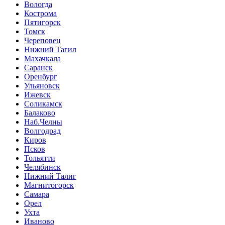
Вологда
Кострома
Пятигорск
Томск
Череповец
Нижний Тагил
Махачкала
Саранск
Оренбург
Ульяновск
Ижевск
Соликамск
Балаково
Наб.Челны
Волгодрад
Киров
Псков
Тольятти
Челябинск
Нижний Талиг
Магнитогорск
Самара
Орел
Ухта
Иваново