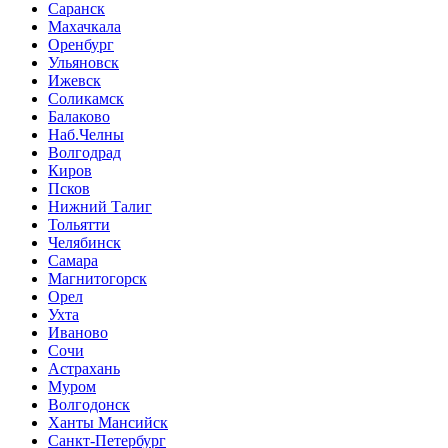
Саранск
Махачкала
Оренбург
Ульяновск
Ижевск
Соликамск
Балаково
Наб.Челны
Волгодрад
Киров
Псков
Нижний Талиг
Тольятти
Челябинск
Самара
Магнитогорск
Орел
Ухта
Иваново
Сочи
Астрахань
Муром
Волгодонск
Ханты Мансийск
Санкт-Петербург