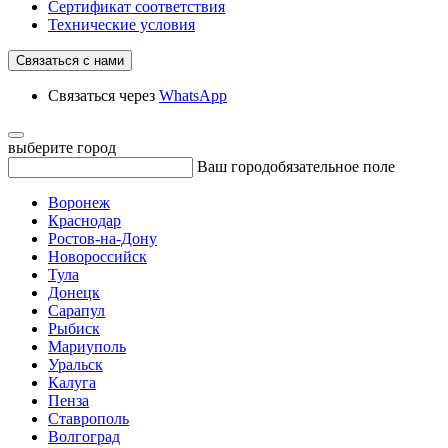
Сертификат соответствия
Технические условия
Связаться с нами
Связаться через
WhatsApp
выберите город
Ваш город
обязательное поле
Воронеж
Краснодар
Ростов-на-Дону
Новороссийск
Тула
Донецк
Сарапул
Рыбиск
Мариуполь
Уральск
Калуга
Пенза
Ставрополь
Волгоград