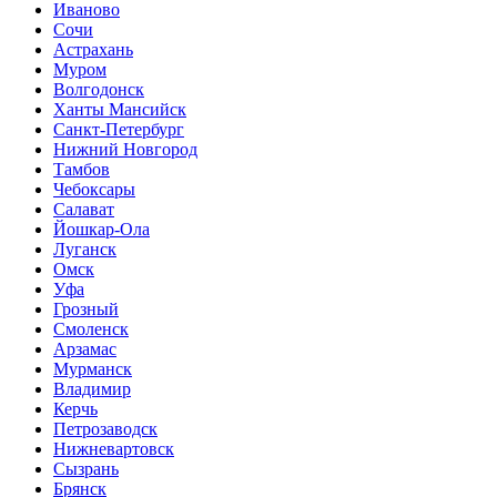
Иваново
Сочи
Астрахань
Муром
Волгодонск
Ханты Мансийск
Санкт-Петербург
Нижний Новгород
Тамбов
Чебоксары
Салават
Йошкар-Ола
Луганск
Омск
Уфа
Грозный
Смоленск
Арзамас
Мурманск
Владимир
Керчь
Петрозаводск
Нижневартовск
Сызрань
Брянск