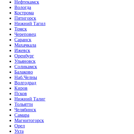
Нефтекамск
Вологда
Кострома
Пятигорск
Нижний Тагил
Томск
Череповец
Саранск
Махачкала
Ижевск
Оренбург
Ульяновск
Соликамск
Балаково
Наб.Челны
Волгодрад
Киров
Псков
Нижний Талиг
Тольятти
Челябинск
Самара
Магнитогорск
Орел
Ухта