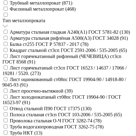
Трубный металлопрокат (
871
)
Фасонный металлопрокат (
468
)
Тип металлопроката
Арматура стальная гладкая А240(А1) ГОСТ 5781-82 (
130
)
Арматура стальная рифлёная А500(А3) ГОСТ 34028 (
91
)
Балка ст255 ГОСТ Р 57837 - 2017 (
78
)
Квадрат стальной ст3сп ГОСТ 2591-2006 / 535-2005 (
65
)
Лист горячекатанный рифленый (ЧЕЧЕВИЦА) ст3сп
ГОСТ 8568 (
91
)
Лист горячекатаный ст3сп ГОСТ 16523 / 14637 / 17066 /
19281 / 5520. (
273
)
Лист оцинкованный ст08пс ГОСТ 19904-90 / 14918-80 /
9045-93 (
91
)
Лист просечно-вытяжной (
39
)
Лист холоднокатаный ст08пс ГОСТ 19904-90 / ГОСТ
16523-97 (
91
)
Отвод стальной П90 ГОСТ 17375 (
130
)
Полоса стальная ст3сп ГОСТ 103-2006 / 535-2005 (
65
)
Проволока стальная О-Ч ГОСТ 3282-74 (
78
)
Труба водогазопроводная ГОСТ 3262-75 (
78
)
Труба НКТ (
13
)