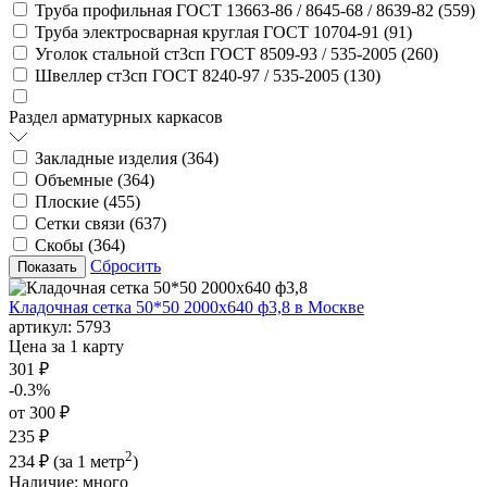
Труба профильная ГОСТ 13663-86 / 8645-68 / 8639-82 (
559
)
Труба электросварная круглая ГОСТ 10704-91 (
91
)
Уголок стальной ст3сп ГОСТ 8509-93 / 535-2005 (
260
)
Швеллер ст3сп ГОСТ 8240-97 / 535-2005 (
130
)
Раздел арматурных каркасов
Закладные изделия (
364
)
Объемные (
364
)
Плоские (
455
)
Сетки связи (
637
)
Скобы (
364
)
Сбросить
Кладочная сетка 50*50 2000х640 ф3,8 в Москве
артикул:
5793
Цена за 1 карту
301 ₽
-0.3%
от 300 ₽
235 ₽
2
234 ₽
(за 1 метр
)
Наличие:
много