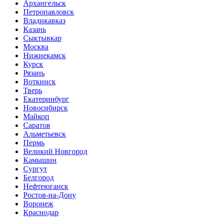
Архангельск
Петропавловск
Владикавказ
Казань
Сыктывкар
Москва
Нижнекамск
Курск
Рязань
Воткинск
Тверь
Екатеринбург
Новосибирск
Майкоп
Саратов
Альметьевск
Пермь
Великий Новгород
Камышин
Сургут
Белгород
Нефтеюганск
Ростов-на-Дону
Воронеж
Краснодар