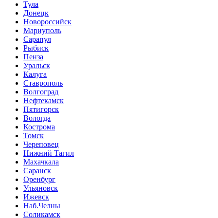
Тула
Донецк
Новороссийск
Мариуполь
Сарапул
Рыбиск
Пенза
Уральск
Калуга
Ставрополь
Волгоград
Нефтекамск
Пятигорск
Вологда
Кострома
Томск
Череповец
Нижний Тагил
Махачкала
Саранск
Оренбург
Ульяновск
Ижевск
Наб.Челны
Соликамск