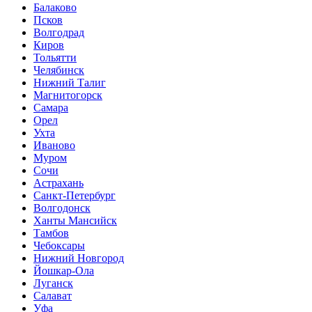
Балаково
Псков
Волгодрад
Киров
Тольятти
Челябинск
Нижний Талиг
Магнитогорск
Самара
Орел
Ухта
Иваново
Муром
Сочи
Астрахань
Санкт-Петербург
Волгодонск
Ханты Мансийск
Тамбов
Чебоксары
Нижний Новгород
Йошкар-Ола
Луганск
Салават
Уфа