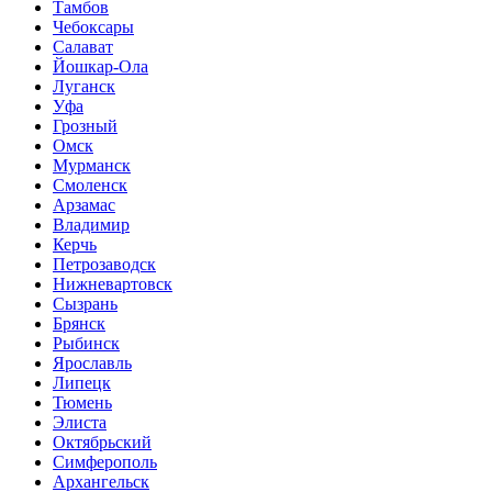
Тамбов
Чебоксары
Салават
Йошкар-Ола
Луганск
Уфа
Грозный
Омск
Мурманск
Смоленск
Арзамас
Владимир
Керчь
Петрозаводск
Нижневартовск
Сызрань
Брянск
Рыбинск
Ярославль
Липецк
Тюмень
Элиста
Октябрьский
Симферополь
Архангельск