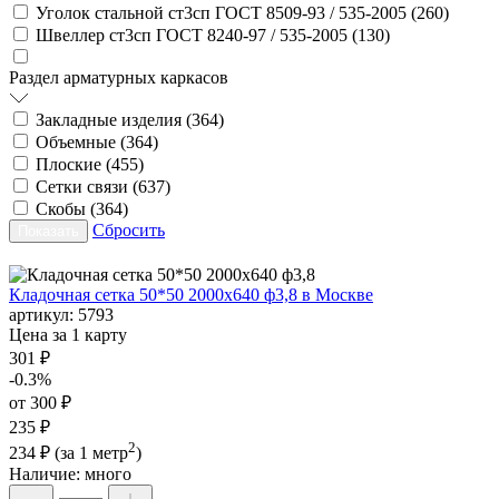
Уголок стальной ст3сп ГОСТ 8509-93 / 535-2005 (
260
)
Швеллер ст3сп ГОСТ 8240-97 / 535-2005 (
130
)
Раздел арматурных каркасов
Закладные изделия (
364
)
Объемные (
364
)
Плоские (
455
)
Сетки связи (
637
)
Скобы (
364
)
Сбросить
Кладочная сетка 50*50 2000х640 ф3,8 в Москве
артикул:
5793
Цена за 1 карту
301 ₽
-0.3%
от 300 ₽
235 ₽
2
234 ₽
(за 1 метр
)
Наличие:
много