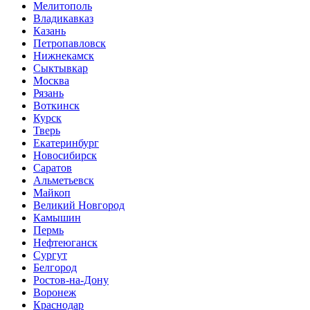
Мелитополь
Владикавказ
Казань
Петропавловск
Нижнекамск
Сыктывкар
Москва
Рязань
Воткинск
Курск
Тверь
Екатеринбург
Новосибирск
Саратов
Альметьевск
Майкоп
Великий Новгород
Камышин
Пермь
Нефтеюганск
Сургут
Белгород
Ростов-на-Дону
Воронеж
Краснодар