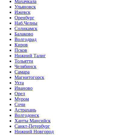
Махачкала
Ульяновск
Ижевск
Оренбург
Наб.Челны
Соликамск
Балаково
Волгодрад
Киров
Псков
Нижний Талиг
Тольятти
Челябинск
Самара
Магнитогорск
Ухта
Иваново
Орел
Муром
Сочи
Астрахань
Волгодонск
Ханты Мансийск
Санкт-Петербург
Нижний Новгород