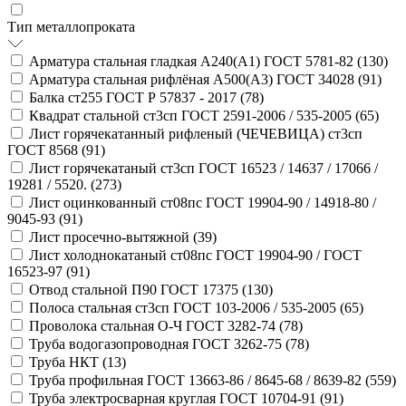
Тип металлопроката
Арматура стальная гладкая А240(А1) ГОСТ 5781-82 (
130
)
Арматура стальная рифлёная А500(А3) ГОСТ 34028 (
91
)
Балка ст255 ГОСТ Р 57837 - 2017 (
78
)
Квадрат стальной ст3сп ГОСТ 2591-2006 / 535-2005 (
65
)
Лист горячекатанный рифленый (ЧЕЧЕВИЦА) ст3сп
ГОСТ 8568 (
91
)
Лист горячекатаный ст3сп ГОСТ 16523 / 14637 / 17066 /
19281 / 5520. (
273
)
Лист оцинкованный ст08пс ГОСТ 19904-90 / 14918-80 /
9045-93 (
91
)
Лист просечно-вытяжной (
39
)
Лист холоднокатаный ст08пс ГОСТ 19904-90 / ГОСТ
16523-97 (
91
)
Отвод стальной П90 ГОСТ 17375 (
130
)
Полоса стальная ст3сп ГОСТ 103-2006 / 535-2005 (
65
)
Проволока стальная О-Ч ГОСТ 3282-74 (
78
)
Труба водогазопроводная ГОСТ 3262-75 (
78
)
Труба НКТ (
13
)
Труба профильная ГОСТ 13663-86 / 8645-68 / 8639-82 (
559
)
Труба электросварная круглая ГОСТ 10704-91 (
91
)