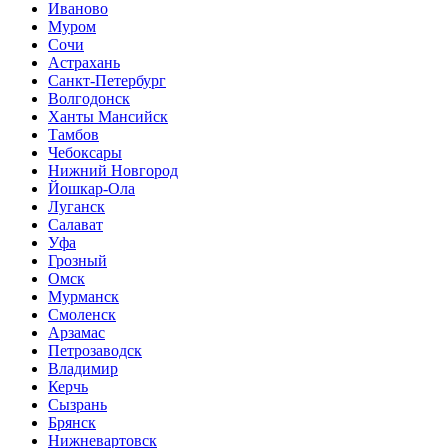
Иваново
Муром
Сочи
Астрахань
Санкт-Петербург
Волгодонск
Ханты Мансийск
Тамбов
Чебоксары
Нижний Новгород
Йошкар-Ола
Луганск
Салават
Уфа
Грозный
Омск
Мурманск
Смоленск
Арзамас
Петрозаводск
Владимир
Керчь
Сызрань
Брянск
Нижневартовск