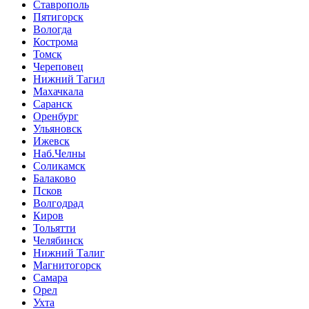
Ставрополь
Пятигорск
Вологда
Кострома
Томск
Череповец
Нижний Тагил
Махачкала
Саранск
Оренбург
Ульяновск
Ижевск
Наб.Челны
Соликамск
Балаково
Псков
Волгодрад
Киров
Тольятти
Челябинск
Нижний Талиг
Магнитогорск
Самара
Орел
Ухта