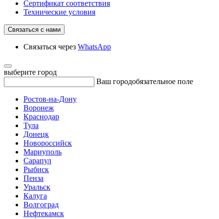
Сертификат соответствия
Технические условия
Связаться с нами
Связаться через
WhatsApp
выберите город
Ваш город
обязательное поле
Ростов-на-Дону
Воронеж
Краснодар
Тула
Донецк
Новороссийск
Мариуполь
Сарапул
Рыбиск
Пенза
Уральск
Калуга
Волгоград
Нефтекамск