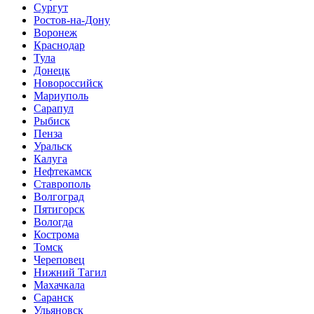
Сургут
Ростов-на-Дону
Воронеж
Краснодар
Тула
Донецк
Новороссийск
Мариуполь
Сарапул
Рыбиск
Пенза
Уральск
Калуга
Нефтекамск
Ставрополь
Волгоград
Пятигорск
Вологда
Кострома
Томск
Череповец
Нижний Тагил
Махачкала
Саранск
Ульяновск