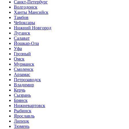
Санкт-Петербург
Волгодонск
Ханты Мансийск
Тамбов
Чебоксары
Нижний Новгород
Луганск
Салават
Йошкар-Ола
Уфа
Грозный
Омск
Мурманск
Смоленск
Арзамас
Петрозаводск
Владимир
Керчь
Сызрань
Брянск
Нижневартовск
Рыбинск
Ярославль
Липецк
Тюмень