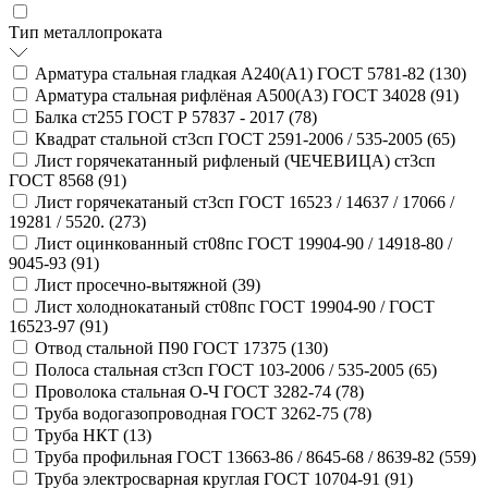
Тип металлопроката
Арматура стальная гладкая А240(А1) ГОСТ 5781-82 (
130
)
Арматура стальная рифлёная А500(А3) ГОСТ 34028 (
91
)
Балка ст255 ГОСТ Р 57837 - 2017 (
78
)
Квадрат стальной ст3сп ГОСТ 2591-2006 / 535-2005 (
65
)
Лист горячекатанный рифленый (ЧЕЧЕВИЦА) ст3сп
ГОСТ 8568 (
91
)
Лист горячекатаный ст3сп ГОСТ 16523 / 14637 / 17066 /
19281 / 5520. (
273
)
Лист оцинкованный ст08пс ГОСТ 19904-90 / 14918-80 /
9045-93 (
91
)
Лист просечно-вытяжной (
39
)
Лист холоднокатаный ст08пс ГОСТ 19904-90 / ГОСТ
16523-97 (
91
)
Отвод стальной П90 ГОСТ 17375 (
130
)
Полоса стальная ст3сп ГОСТ 103-2006 / 535-2005 (
65
)
Проволока стальная О-Ч ГОСТ 3282-74 (
78
)
Труба водогазопроводная ГОСТ 3262-75 (
78
)
Труба НКТ (
13
)
Труба профильная ГОСТ 13663-86 / 8645-68 / 8639-82 (
559
)
Труба электросварная круглая ГОСТ 10704-91 (
91
)