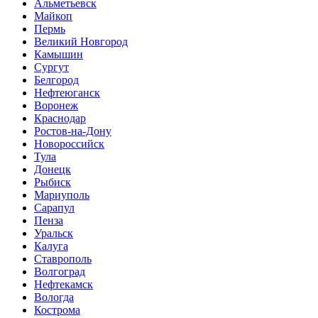
Альметьевск
Майкоп
Пермь
Великий Новгород
Камышин
Сургут
Белгород
Нефтеюганск
Воронеж
Краснодар
Ростов-на-Дону
Новороссийск
Тула
Донецк
Рыбиск
Мариуполь
Сарапул
Пенза
Уральск
Калуга
Ставрополь
Волгоград
Нефтекамск
Вологда
Кострома