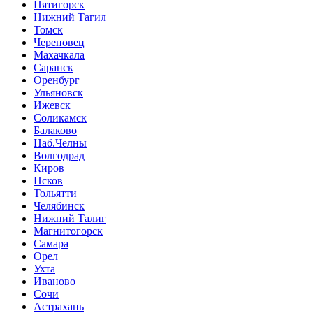
Пятигорск
Нижний Тагил
Томск
Череповец
Махачкала
Саранск
Оренбург
Ульяновск
Ижевск
Соликамск
Балаково
Наб.Челны
Волгодрад
Киров
Псков
Тольятти
Челябинск
Нижний Талиг
Магнитогорск
Самара
Орел
Ухта
Иваново
Сочи
Астрахань