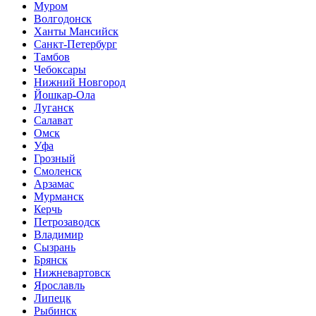
Муром
Волгодонск
Ханты Мансийск
Санкт-Петербург
Тамбов
Чебоксары
Нижний Новгород
Йошкар-Ола
Луганск
Салават
Омск
Уфа
Грозный
Смоленск
Арзамас
Мурманск
Керчь
Петрозаводск
Владимир
Сызрань
Брянск
Нижневартовск
Ярославль
Липецк
Рыбинск