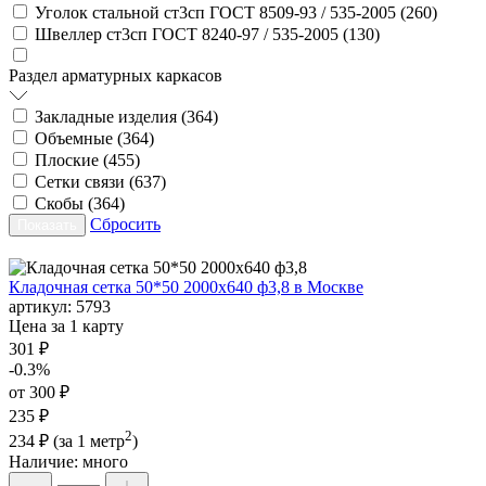
Уголок стальной ст3сп ГОСТ 8509-93 / 535-2005 (
260
)
Швеллер ст3сп ГОСТ 8240-97 / 535-2005 (
130
)
Раздел арматурных каркасов
Закладные изделия (
364
)
Объемные (
364
)
Плоские (
455
)
Сетки связи (
637
)
Скобы (
364
)
Сбросить
Кладочная сетка 50*50 2000х640 ф3,8 в Москве
артикул:
5793
Цена за 1 карту
301 ₽
-0.3%
от 300 ₽
235 ₽
2
234 ₽
(за 1 метр
)
Наличие:
много