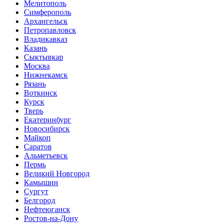
Мелитополь
Симферополь
Архангельск
Петропавловск
Владикавказ
Казань
Сыктывкар
Москва
Нижнекамск
Рязань
Воткинск
Курск
Тверь
Екатеринбург
Новосибирск
Майкоп
Саратов
Альметьевск
Пермь
Великий Новгород
Камышин
Сургут
Белгород
Нефтеюганск
Ростов-на-Дону