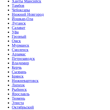
Ханты Мансийск
Тамбов
Чебоксары
Нижний Новгород
Йошкар-Ола
Луганск
Салават
Уфа
Грозный
Омск
Мурманск
Смоленск
Арзамас
Петрозаводск
Владимир
Керчь
Сызрань
Брянск
Нижневартовск
Липецк
Рыбинск
Ярославль
Тюмень
Элиста
Октябрьский