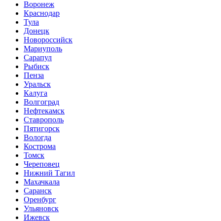
Воронеж
Краснодар
Тула
Донецк
Новороссийск
Мариуполь
Сарапул
Рыбиск
Пенза
Уральск
Калуга
Волгоград
Нефтекамск
Ставрополь
Пятигорск
Вологда
Кострома
Томск
Череповец
Нижний Тагил
Махачкала
Саранск
Оренбург
Ульяновск
Ижевск