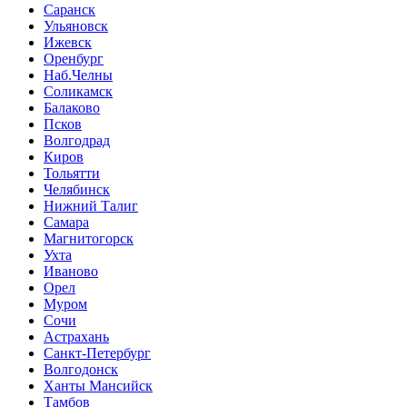
Саранск
Ульяновск
Ижевск
Оренбург
Наб.Челны
Соликамск
Балаково
Псков
Волгодрад
Киров
Тольятти
Челябинск
Нижний Талиг
Самара
Магнитогорск
Ухта
Иваново
Орел
Муром
Сочи
Астрахань
Санкт-Петербург
Волгодонск
Ханты Мансийск
Тамбов