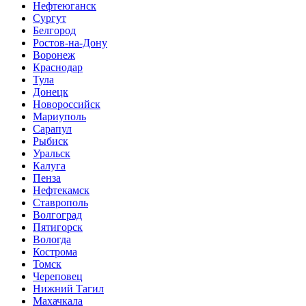
Нефтеюганск
Сургут
Белгород
Ростов-на-Дону
Воронеж
Краснодар
Тула
Донецк
Новороссийск
Мариуполь
Сарапул
Рыбиск
Уральск
Калуга
Пенза
Нефтекамск
Ставрополь
Волгоград
Пятигорск
Вологда
Кострома
Томск
Череповец
Нижний Тагил
Махачкала