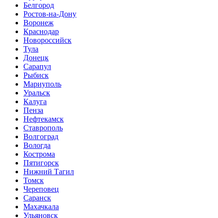
Белгород
Ростов-на-Дону
Воронеж
Краснодар
Новороссийск
Тула
Донецк
Сарапул
Рыбиск
Мариуполь
Уральск
Калуга
Пенза
Нефтекамск
Ставрополь
Волгоград
Вологда
Кострома
Пятигорск
Нижний Тагил
Томск
Череповец
Саранск
Махачкала
Ульяновск