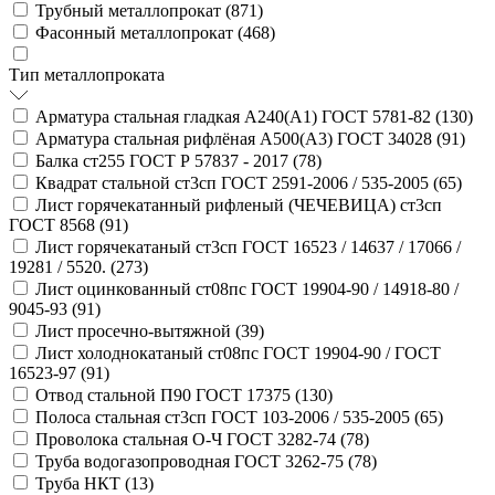
Трубный металлопрокат (
871
)
Фасонный металлопрокат (
468
)
Тип металлопроката
Арматура стальная гладкая А240(А1) ГОСТ 5781-82 (
130
)
Арматура стальная рифлёная А500(А3) ГОСТ 34028 (
91
)
Балка ст255 ГОСТ Р 57837 - 2017 (
78
)
Квадрат стальной ст3сп ГОСТ 2591-2006 / 535-2005 (
65
)
Лист горячекатанный рифленый (ЧЕЧЕВИЦА) ст3сп
ГОСТ 8568 (
91
)
Лист горячекатаный ст3сп ГОСТ 16523 / 14637 / 17066 /
19281 / 5520. (
273
)
Лист оцинкованный ст08пс ГОСТ 19904-90 / 14918-80 /
9045-93 (
91
)
Лист просечно-вытяжной (
39
)
Лист холоднокатаный ст08пс ГОСТ 19904-90 / ГОСТ
16523-97 (
91
)
Отвод стальной П90 ГОСТ 17375 (
130
)
Полоса стальная ст3сп ГОСТ 103-2006 / 535-2005 (
65
)
Проволока стальная О-Ч ГОСТ 3282-74 (
78
)
Труба водогазопроводная ГОСТ 3262-75 (
78
)
Труба НКТ (
13
)