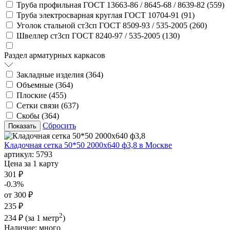
Труба профильная ГОСТ 13663-86 / 8645-68 / 8639-82 (
559
)
Труба электросварная круглая ГОСТ 10704-91 (
91
)
Уголок стальной ст3сп ГОСТ 8509-93 / 535-2005 (
260
)
Швеллер ст3сп ГОСТ 8240-97 / 535-2005 (
130
)
Раздел арматурных каркасов
Закладные изделия (
364
)
Объемные (
364
)
Плоские (
455
)
Сетки связи (
637
)
Скобы (
364
)
Сбросить
Кладочная сетка 50*50 2000х640 ф3,8 в Москве
артикул:
5793
Цена за 1 карту
301 ₽
-0.3%
от 300 ₽
235 ₽
2
234 ₽
(за 1 метр
)
Наличие:
много