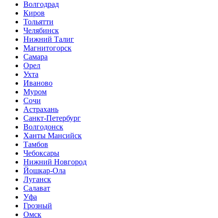
Волгодрад
Киров
Тольятти
Челябинск
Нижний Талиг
Магнитогорск
Самара
Орел
Ухта
Иваново
Муром
Сочи
Астрахань
Санкт-Петербург
Волгодонск
Ханты Мансийск
Тамбов
Чебоксары
Нижний Новгород
Йошкар-Ола
Луганск
Салават
Уфа
Грозный
Омск