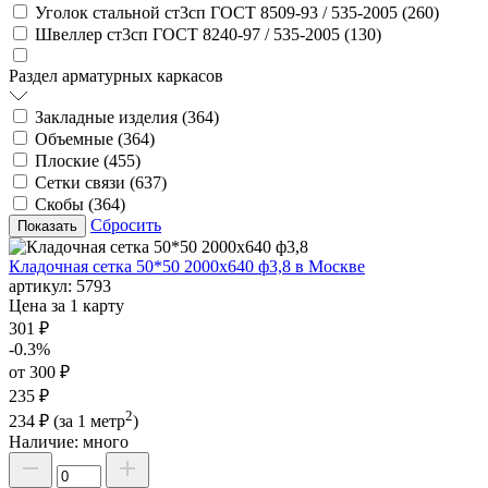
Уголок стальной ст3сп ГОСТ 8509-93 / 535-2005 (
260
)
Швеллер ст3сп ГОСТ 8240-97 / 535-2005 (
130
)
Раздел арматурных каркасов
Закладные изделия (
364
)
Объемные (
364
)
Плоские (
455
)
Сетки связи (
637
)
Скобы (
364
)
Сбросить
Кладочная сетка 50*50 2000х640 ф3,8 в Москве
артикул:
5793
Цена за 1 карту
301 ₽
-0.3%
от 300 ₽
235 ₽
2
234 ₽
(за 1 метр
)
Наличие:
много