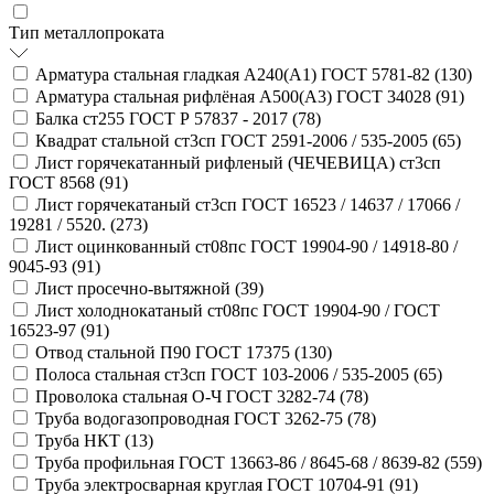
Тип металлопроката
Арматура стальная гладкая А240(А1) ГОСТ 5781-82 (
130
)
Арматура стальная рифлёная А500(А3) ГОСТ 34028 (
91
)
Балка ст255 ГОСТ Р 57837 - 2017 (
78
)
Квадрат стальной ст3сп ГОСТ 2591-2006 / 535-2005 (
65
)
Лист горячекатанный рифленый (ЧЕЧЕВИЦА) ст3сп
ГОСТ 8568 (
91
)
Лист горячекатаный ст3сп ГОСТ 16523 / 14637 / 17066 /
19281 / 5520. (
273
)
Лист оцинкованный ст08пс ГОСТ 19904-90 / 14918-80 /
9045-93 (
91
)
Лист просечно-вытяжной (
39
)
Лист холоднокатаный ст08пс ГОСТ 19904-90 / ГОСТ
16523-97 (
91
)
Отвод стальной П90 ГОСТ 17375 (
130
)
Полоса стальная ст3сп ГОСТ 103-2006 / 535-2005 (
65
)
Проволока стальная О-Ч ГОСТ 3282-74 (
78
)
Труба водогазопроводная ГОСТ 3262-75 (
78
)
Труба НКТ (
13
)
Труба профильная ГОСТ 13663-86 / 8645-68 / 8639-82 (
559
)
Труба электросварная круглая ГОСТ 10704-91 (
91
)