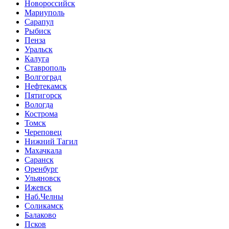
Новороссийск
Мариуполь
Сарапул
Рыбиск
Пенза
Уральск
Калуга
Ставрополь
Волгоград
Нефтекамск
Пятигорск
Вологда
Кострома
Томск
Череповец
Нижний Тагил
Махачкала
Саранск
Оренбург
Ульяновск
Ижевск
Наб.Челны
Соликамск
Балаково
Псков