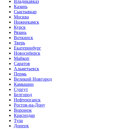
Владикавказ
Казань
Сыктывкар
Москва
Нижнекамск
Курск
Рязань
Воткинск
Тверь
Екатеринбург
Новосибирск
Майкоп
Саратов
Альметьевск
Пермь
Великий Новгород
Камышин
Сургут
Белгород
Нефтеюганск
Ростов-на-Дону
Воронеж
Краснодар
Тула
Донецк