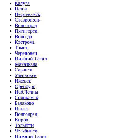
Калуга
Пенза
Нефтекамск
Ставрополь
Волгоград
Пятигорск
Вологда
Кострома
Томск
Череповец
Нижний Тагил
Махачкала
Саранск
Ульяновск
Ижевск
Оренбург
Наб.Челны
Соликамск
Балаково
Псков
Волгодрад
Киров
Тольятти
Челябинск
Нижний Талиг