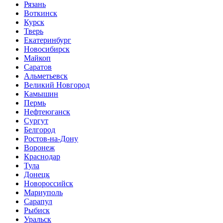
Рязань
Воткинск
Курск
Тверь
Екатеринбург
Новосибирск
Майкоп
Саратов
Альметьевск
Великий Новгород
Камышин
Пермь
Нефтеюганск
Сургут
Белгород
Ростов-на-Дону
Воронеж
Краснодар
Тула
Донецк
Новороссийск
Мариуполь
Сарапул
Рыбиск
Уральск