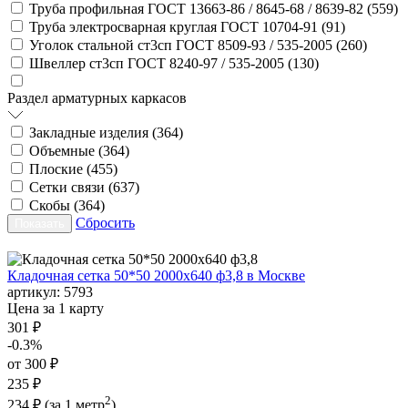
Труба профильная ГОСТ 13663-86 / 8645-68 / 8639-82 (
559
)
Труба электросварная круглая ГОСТ 10704-91 (
91
)
Уголок стальной ст3сп ГОСТ 8509-93 / 535-2005 (
260
)
Швеллер ст3сп ГОСТ 8240-97 / 535-2005 (
130
)
Раздел арматурных каркасов
Закладные изделия (
364
)
Объемные (
364
)
Плоские (
455
)
Сетки связи (
637
)
Скобы (
364
)
Сбросить
Кладочная сетка 50*50 2000х640 ф3,8 в Москве
артикул:
5793
Цена за 1 карту
301 ₽
-0.3%
от 300 ₽
235 ₽
2
234 ₽
(за 1 метр
)