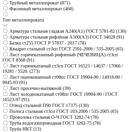
Трубный металлопрокат (
871
)
Фасонный металлопрокат (
468
)
Тип металлопроката
Арматура стальная гладкая А240(А1) ГОСТ 5781-82 (
130
)
Арматура стальная рифлёная А500(А3) ГОСТ 34028 (
91
)
Балка ст255 ГОСТ Р 57837 - 2017 (
78
)
Квадрат стальной ст3сп ГОСТ 2591-2006 / 535-2005 (
65
)
Лист горячекатанный рифленый (ЧЕЧЕВИЦА) ст3сп
ГОСТ 8568 (
91
)
Лист горячекатаный ст3сп ГОСТ 16523 / 14637 / 17066 /
19281 / 5520. (
273
)
Лист оцинкованный ст08пс ГОСТ 19904-90 / 14918-80 /
9045-93 (
91
)
Лист просечно-вытяжной (
39
)
Лист холоднокатаный ст08пс ГОСТ 19904-90 / ГОСТ
16523-97 (
91
)
Отвод стальной П90 ГОСТ 17375 (
130
)
Полоса стальная ст3сп ГОСТ 103-2006 / 535-2005 (
65
)
Проволока стальная О-Ч ГОСТ 3282-74 (
78
)
Труба водогазопроводная ГОСТ 3262-75 (
78
)
Труба НКТ (
13
)