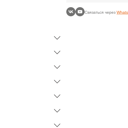
Связаться через
What