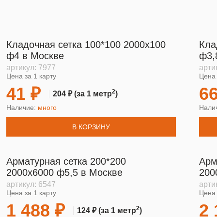
Кладочная сетка 100*100 2000х100
Кла
ф4 в Москве
ф3,
артикул:
7977
арти
Цена за 1 карту
Цена 
41 ₽
66
2
204 ₽
(за 1 метр
)
Наличие:
много
Нали
В КОРЗИНУ
Арматурная сетка 200*200
Арм
2000х6000 ф5,5 в Москве
200
артикул:
6547
арти
Цена за 1 карту
Цена 
1 488 ₽
2 
2
124 ₽
(за 1 метр
)