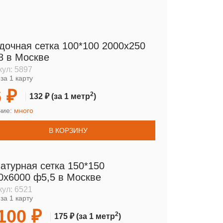
дочная сетка 100*100 2000х250
8 в Москве
кул:
5897
за 1 карту
 ₽
2
132 ₽
(за 1 метр
)
чие:
много
В КОРЗИНУ
атурная сетка 150*150
0х6000 ф5,5 в Москве
кул:
6521
за 1 карту
100 ₽
2
175 ₽
(за 1 метр
)