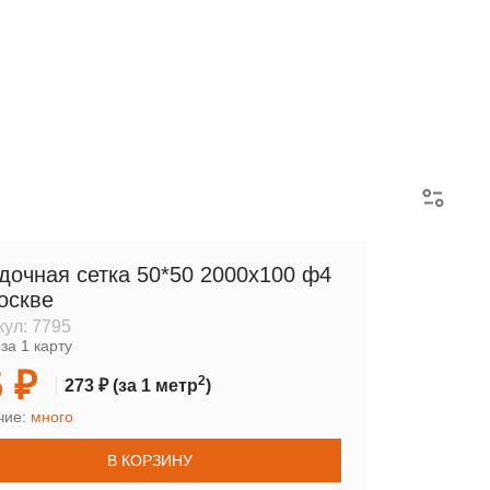
АРМАТУРНЫЕ КАРКАСЫ
дочная сетка 50*50 2000х100 ф4
оскве
кул:
7795
за 1 карту
 ₽
2
273 ₽
(за 1 метр
)
чие:
много
В КОРЗИНУ