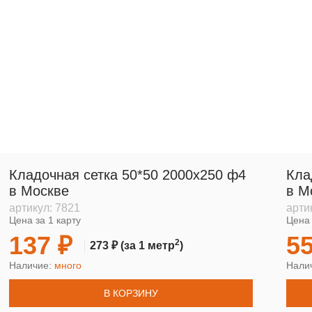
Кладочная сетка 50*50 2000х250 ф4
Кла
в Москве
в М
артикул:
7821
арти
Цена за 1 карту
Цена 
137 ₽
55
2
273 ₽
(за 1 метр
)
Наличие:
много
Нали
В КОРЗИНУ