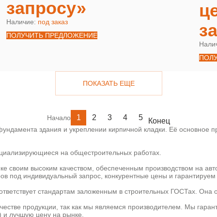
запросу»
ц
Наличие:
под заказ
з
ПОЛУЧИТЬ ПРЕДЛОЖЕНИЕ
Нали
ПОЛ
ПОКАЗАТЬ ЕЩЕ
1
2
3
4
5
Начало
Конец
ундамента здания и укреплении кирпичной кладки. Её основное пр
пециализирующиеся на общестроительных работах.
ке своим высоким качеством, обеспеченным производством на ав
ов под индивидуальный запрос, конкурентные цены и гарантируем 
ответствует стандартам заложенным в строительных ГОСТах. Она 
ачестве продукции, так как мы являемся производителем. Мы гаран
) и лучшую цену на рынке.