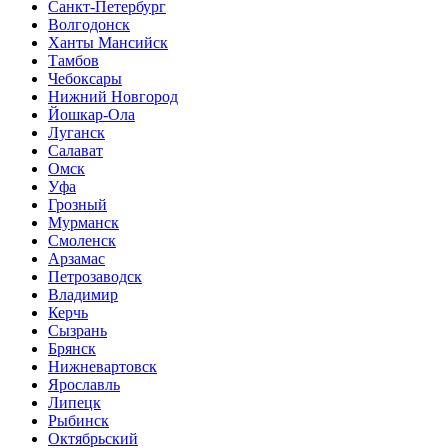
Санкт-Петербург
Волгодонск
Ханты Мансийск
Тамбов
Чебоксары
Нижний Новгород
Йошкар-Ола
Луганск
Салават
Омск
Уфа
Грозный
Мурманск
Смоленск
Арзамас
Петрозаводск
Владимир
Керчь
Сызрань
Брянск
Нижневартовск
Ярославль
Липецк
Рыбинск
Октябрьский