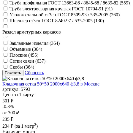
Труба профильная ГОСТ 13663-86 / 8645-68 / 8639-82 (
559
)
Труба электросварная круглая ГОСТ 10704-91 (
91
)
Уголок стальной ст3сп ГОСТ 8509-93 / 535-2005 (
260
)
Швеллер ст3сп ГОСТ 8240-97 / 535-2005 (
130
)
Раздел арматурных каркасов
Закладные изделия (
364
)
Объемные (
364
)
Плоские (
455
)
Сетки связи (
637
)
Скобы (
364
)
Сбросить
Кладочная сетка 50*50 2000х640 ф3,8 в Москве
артикул:
5793
Цена за 1 карту
301 ₽
-0.3%
от 300 ₽
235 ₽
2
234 ₽
(за 1 метр
)
Наличие:
много