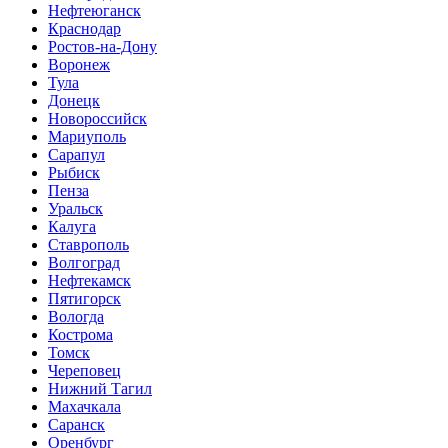
Нефтеюганск
Краснодар
Ростов-на-Дону
Воронеж
Тула
Донецк
Новороссийск
Мариуполь
Сарапул
Рыбиск
Пенза
Уральск
Калуга
Ставрополь
Волгоград
Нефтекамск
Пятигорск
Вологда
Кострома
Томск
Череповец
Нижний Тагил
Махачкала
Саранск
Оренбург