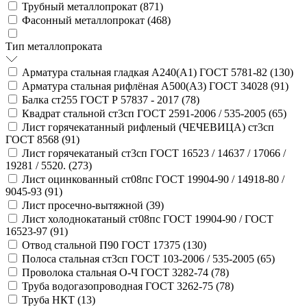
Трубный металлопрокат (
871
)
Фасонный металлопрокат (
468
)
Тип металлопроката
Арматура стальная гладкая А240(А1) ГОСТ 5781-82 (
130
)
Арматура стальная рифлёная А500(А3) ГОСТ 34028 (
91
)
Балка ст255 ГОСТ Р 57837 - 2017 (
78
)
Квадрат стальной ст3сп ГОСТ 2591-2006 / 535-2005 (
65
)
Лист горячекатанный рифленый (ЧЕЧЕВИЦА) ст3сп
ГОСТ 8568 (
91
)
Лист горячекатаный ст3сп ГОСТ 16523 / 14637 / 17066 /
19281 / 5520. (
273
)
Лист оцинкованный ст08пс ГОСТ 19904-90 / 14918-80 /
9045-93 (
91
)
Лист просечно-вытяжной (
39
)
Лист холоднокатаный ст08пс ГОСТ 19904-90 / ГОСТ
16523-97 (
91
)
Отвод стальной П90 ГОСТ 17375 (
130
)
Полоса стальная ст3сп ГОСТ 103-2006 / 535-2005 (
65
)
Проволока стальная О-Ч ГОСТ 3282-74 (
78
)
Труба водогазопроводная ГОСТ 3262-75 (
78
)
Труба НКТ (
13
)