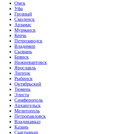
Омск
Уфа
Грозный
Смоленск
Арзамас
Мурманск
Керчь
Петрозаводск
Владимир
Сызрань
Брянск
Нижневартовск
Ярославль
Липецк
Рыбинск
Октябрьский
Тюмень
Элиста
Симферополь
Архангельск
Мелитополь
Петропавловск
Владикавказ
Казань
Сыктывкар