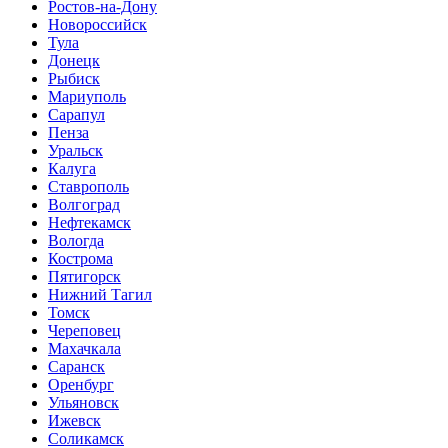
Ростов-на-Дону
Новороссийск
Тула
Донецк
Рыбиск
Мариуполь
Сарапул
Пенза
Уральск
Калуга
Ставрополь
Волгоград
Нефтекамск
Вологда
Кострома
Пятигорск
Нижний Тагил
Томск
Череповец
Махачкала
Саранск
Оренбург
Ульяновск
Ижевск
Соликамск