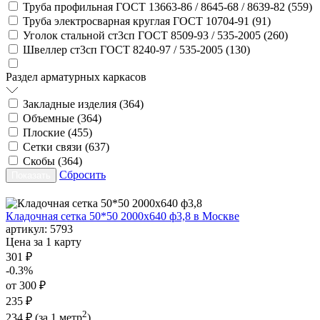
Труба профильная ГОСТ 13663-86 / 8645-68 / 8639-82 (
559
)
Труба электросварная круглая ГОСТ 10704-91 (
91
)
Уголок стальной ст3сп ГОСТ 8509-93 / 535-2005 (
260
)
Швеллер ст3сп ГОСТ 8240-97 / 535-2005 (
130
)
Раздел арматурных каркасов
Закладные изделия (
364
)
Объемные (
364
)
Плоские (
455
)
Сетки связи (
637
)
Скобы (
364
)
Сбросить
Кладочная сетка 50*50 2000х640 ф3,8 в Москве
артикул:
5793
Цена за 1 карту
301 ₽
-0.3%
от 300 ₽
235 ₽
2
234 ₽
(за 1 метр
)