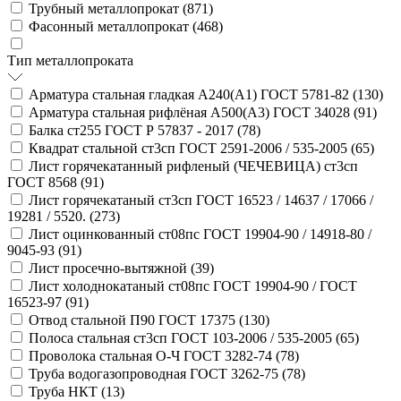
Трубный металлопрокат (
871
)
Фасонный металлопрокат (
468
)
Тип металлопроката
Арматура стальная гладкая А240(А1) ГОСТ 5781-82 (
130
)
Арматура стальная рифлёная А500(А3) ГОСТ 34028 (
91
)
Балка ст255 ГОСТ Р 57837 - 2017 (
78
)
Квадрат стальной ст3сп ГОСТ 2591-2006 / 535-2005 (
65
)
Лист горячекатанный рифленый (ЧЕЧЕВИЦА) ст3сп
ГОСТ 8568 (
91
)
Лист горячекатаный ст3сп ГОСТ 16523 / 14637 / 17066 /
19281 / 5520. (
273
)
Лист оцинкованный ст08пс ГОСТ 19904-90 / 14918-80 /
9045-93 (
91
)
Лист просечно-вытяжной (
39
)
Лист холоднокатаный ст08пс ГОСТ 19904-90 / ГОСТ
16523-97 (
91
)
Отвод стальной П90 ГОСТ 17375 (
130
)
Полоса стальная ст3сп ГОСТ 103-2006 / 535-2005 (
65
)
Проволока стальная О-Ч ГОСТ 3282-74 (
78
)
Труба водогазопроводная ГОСТ 3262-75 (
78
)
Труба НКТ (
13
)