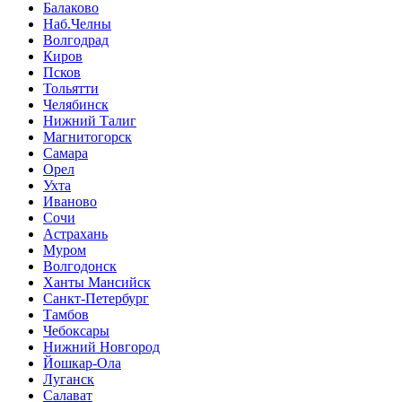
Балаково
Наб.Челны
Волгодрад
Киров
Псков
Тольятти
Челябинск
Нижний Талиг
Магнитогорск
Самара
Орел
Ухта
Иваново
Сочи
Астрахань
Муром
Волгодонск
Ханты Мансийск
Санкт-Петербург
Тамбов
Чебоксары
Нижний Новгород
Йошкар-Ола
Луганск
Салават