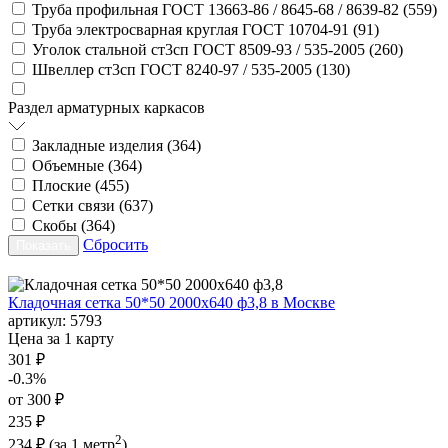
Труба профильная ГОСТ 13663-86 / 8645-68 / 8639-82 (
559
)
Труба электросварная круглая ГОСТ 10704-91 (
91
)
Уголок стальной ст3сп ГОСТ 8509-93 / 535-2005 (
260
)
Швеллер ст3сп ГОСТ 8240-97 / 535-2005 (
130
)
Раздел арматурных каркасов
Закладные изделия (
364
)
Объемные (
364
)
Плоские (
455
)
Сетки связи (
637
)
Скобы (
364
)
Сбросить
Кладочная сетка 50*50 2000х640 ф3,8 в Москве
артикул:
5793
Цена за 1 карту
301 ₽
-0.3%
от 300 ₽
235 ₽
2
234 ₽
(за 1 метр
)