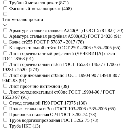
Трубный металлопрокат (
871
)
Фасонный металлопрокат (
468
)
Тип металлопроката
Арматура стальная гладкая А240(А1) ГОСТ 5781-82 (
130
)
Арматура стальная рифлёная А500(А3) ГОСТ 34028 (
91
)
Балка ст255 ГОСТ Р 57837 - 2017 (
78
)
Квадрат стальной ст3сп ГОСТ 2591-2006 / 535-2005 (
65
)
Лист горячекатанный рифленый (ЧЕЧЕВИЦА) ст3сп
ГОСТ 8568 (
91
)
Лист горячекатаный ст3сп ГОСТ 16523 / 14637 / 17066 /
19281 / 5520. (
273
)
Лист оцинкованный ст08пс ГОСТ 19904-90 / 14918-80 /
9045-93 (
91
)
Лист просечно-вытяжной (
39
)
Лист холоднокатаный ст08пс ГОСТ 19904-90 / ГОСТ
16523-97 (
91
)
Отвод стальной П90 ГОСТ 17375 (
130
)
Полоса стальная ст3сп ГОСТ 103-2006 / 535-2005 (
65
)
Проволока стальная О-Ч ГОСТ 3282-74 (
78
)
Труба водогазопроводная ГОСТ 3262-75 (
78
)
Труба НКТ (
13
)