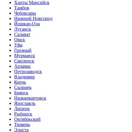
Ханты Мансийск
Тамбов
Чебоксары
Нижний Новгород
Йошкар-Ола
Луганск
Салават
Омск
Уфа
Грозный
Мурманск
Смоленск
Арзамас
Петрозаводск
Владимир
Керчь
Сызрань
Брянск
Нижневартовск
Ярославль
Липецк
Рыбинск
Октябрьский
Тюмень
Элиста