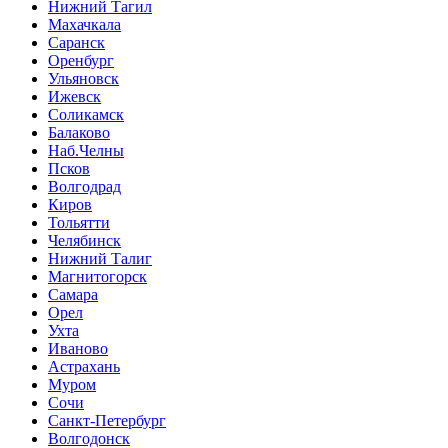
Нижний Тагил
Махачкала
Саранск
Оренбург
Ульяновск
Ижевск
Соликамск
Балаково
Наб.Челны
Псков
Волгодрад
Киров
Тольятти
Челябинск
Нижний Талиг
Магнитогорск
Самара
Орел
Ухта
Иваново
Астрахань
Муром
Сочи
Санкт-Петербург
Волгодонск