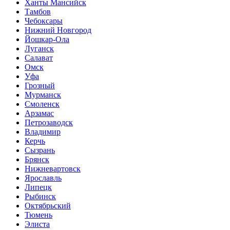
Ханты Мансийск
Тамбов
Чебоксары
Нижний Новгород
Йошкар-Ола
Луганск
Салават
Омск
Уфа
Грозный
Мурманск
Смоленск
Арзамас
Петрозаводск
Владимир
Керчь
Сызрань
Брянск
Нижневартовск
Ярославль
Липецк
Рыбинск
Октябрьский
Тюмень
Элиста