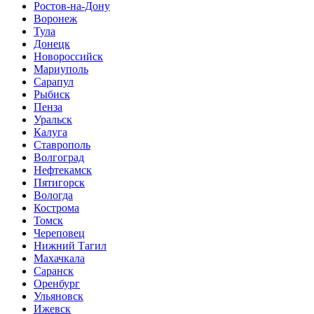
Ростов-на-Дону
Воронеж
Тула
Донецк
Новороссийск
Мариуполь
Сарапул
Рыбиск
Пенза
Уральск
Калуга
Ставрополь
Волгоград
Нефтекамск
Пятигорск
Вологда
Кострома
Томск
Череповец
Нижний Тагил
Махачкала
Саранск
Оренбург
Ульяновск
Ижевск