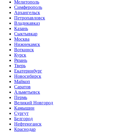
Мелитополь
Симферополь
Архангельск
Петропавловск
Владикавказ
Казань
Сыктывкар
Москва
Нижнекамск
Воткинск
Курск
Рязань
Тверь
Екатеринбург
Новосибирск
Майкоп
Саратов
Альметьевск
Пермь
Великий Новгород
Камышин
Сургут
Белгород
Нефтеюганск
Краснодар