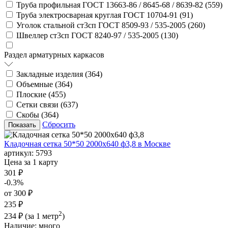
Труба профильная ГОСТ 13663-86 / 8645-68 / 8639-82 (
559
)
Труба электросварная круглая ГОСТ 10704-91 (
91
)
Уголок стальной ст3сп ГОСТ 8509-93 / 535-2005 (
260
)
Швеллер ст3сп ГОСТ 8240-97 / 535-2005 (
130
)
Раздел арматурных каркасов
Закладные изделия (
364
)
Объемные (
364
)
Плоские (
455
)
Сетки связи (
637
)
Скобы (
364
)
Сбросить
Кладочная сетка 50*50 2000х640 ф3,8 в Москве
артикул:
5793
Цена за 1 карту
301 ₽
-0.3%
от 300 ₽
235 ₽
2
234 ₽
(за 1 метр
)
Наличие:
много