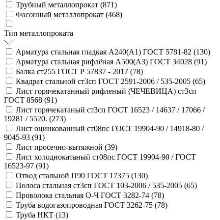
Трубный металлопрокат (
871
)
Фасонный металлопрокат (
468
)
Тип металлопроката
Арматура стальная гладкая А240(А1) ГОСТ 5781-82 (
130
)
Арматура стальная рифлёная А500(А3) ГОСТ 34028 (
91
)
Балка ст255 ГОСТ Р 57837 - 2017 (
78
)
Квадрат стальной ст3сп ГОСТ 2591-2006 / 535-2005 (
65
)
Лист горячекатанный рифленый (ЧЕЧЕВИЦА) ст3сп
ГОСТ 8568 (
91
)
Лист горячекатаный ст3сп ГОСТ 16523 / 14637 / 17066 /
19281 / 5520. (
273
)
Лист оцинкованный ст08пс ГОСТ 19904-90 / 14918-80 /
9045-93 (
91
)
Лист просечно-вытяжной (
39
)
Лист холоднокатаный ст08пс ГОСТ 19904-90 / ГОСТ
16523-97 (
91
)
Отвод стальной П90 ГОСТ 17375 (
130
)
Полоса стальная ст3сп ГОСТ 103-2006 / 535-2005 (
65
)
Проволока стальная О-Ч ГОСТ 3282-74 (
78
)
Труба водогазопроводная ГОСТ 3262-75 (
78
)
Труба НКТ (
13
)