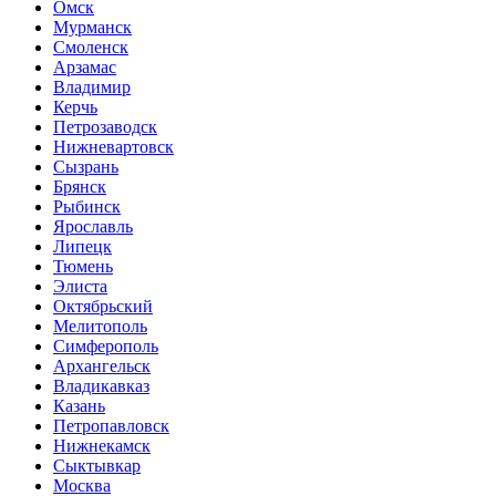
Омск
Мурманск
Смоленск
Арзамас
Владимир
Керчь
Петрозаводск
Нижневартовск
Сызрань
Брянск
Рыбинск
Ярославль
Липецк
Тюмень
Элиста
Октябрьский
Мелитополь
Симферополь
Архангельск
Владикавказ
Казань
Петропавловск
Нижнекамск
Сыктывкар
Москва