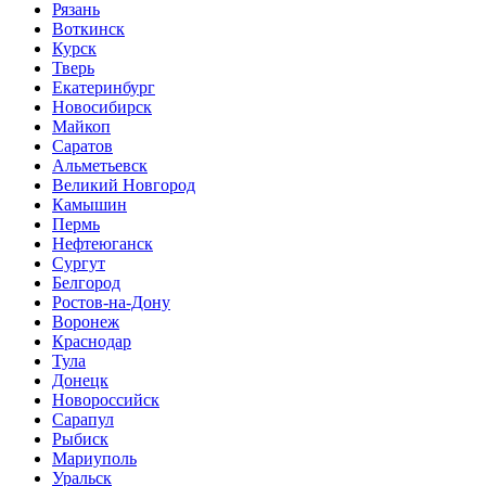
Рязань
Воткинск
Курск
Тверь
Екатеринбург
Новосибирск
Майкоп
Саратов
Альметьевск
Великий Новгород
Камышин
Пермь
Нефтеюганск
Сургут
Белгород
Ростов-на-Дону
Воронеж
Краснодар
Тула
Донецк
Новороссийск
Сарапул
Рыбиск
Мариуполь
Уральск