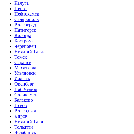
Калуга
Пенза
Нефтекамск
Ставрополь
Волгоград
Пятигорск
Вологда
Кострома
Череповец
Нижний Тагил
Томск
Саранск
Махачкала
Ульяновск
Ижевск
Оренбург
Наб.Челны
Соликамск
Балаково
Псков
Волгодрад
Киров
Нижний Талиг
Тольятти
Челябинск