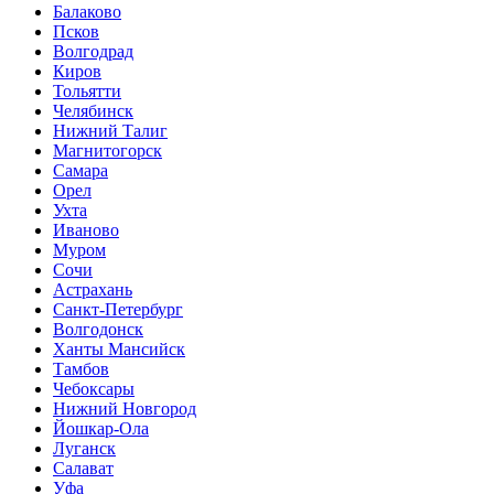
Балаково
Псков
Волгодрад
Киров
Тольятти
Челябинск
Нижний Талиг
Магнитогорск
Самара
Орел
Ухта
Иваново
Муром
Сочи
Астрахань
Санкт-Петербург
Волгодонск
Ханты Мансийск
Тамбов
Чебоксары
Нижний Новгород
Йошкар-Ола
Луганск
Салават
Уфа