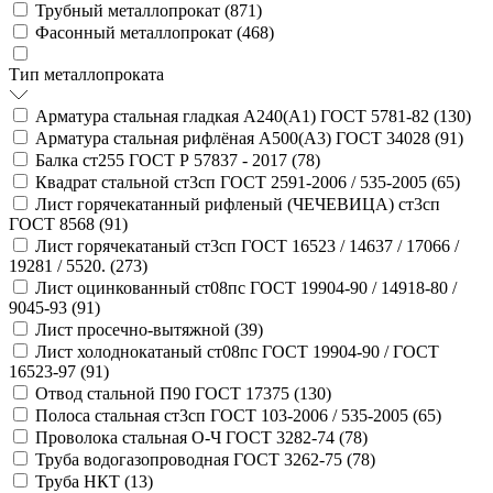
Трубный металлопрокат (
871
)
Фасонный металлопрокат (
468
)
Тип металлопроката
Арматура стальная гладкая А240(А1) ГОСТ 5781-82 (
130
)
Арматура стальная рифлёная А500(А3) ГОСТ 34028 (
91
)
Балка ст255 ГОСТ Р 57837 - 2017 (
78
)
Квадрат стальной ст3сп ГОСТ 2591-2006 / 535-2005 (
65
)
Лист горячекатанный рифленый (ЧЕЧЕВИЦА) ст3сп
ГОСТ 8568 (
91
)
Лист горячекатаный ст3сп ГОСТ 16523 / 14637 / 17066 /
19281 / 5520. (
273
)
Лист оцинкованный ст08пс ГОСТ 19904-90 / 14918-80 /
9045-93 (
91
)
Лист просечно-вытяжной (
39
)
Лист холоднокатаный ст08пс ГОСТ 19904-90 / ГОСТ
16523-97 (
91
)
Отвод стальной П90 ГОСТ 17375 (
130
)
Полоса стальная ст3сп ГОСТ 103-2006 / 535-2005 (
65
)
Проволока стальная О-Ч ГОСТ 3282-74 (
78
)
Труба водогазопроводная ГОСТ 3262-75 (
78
)
Труба НКТ (
13
)