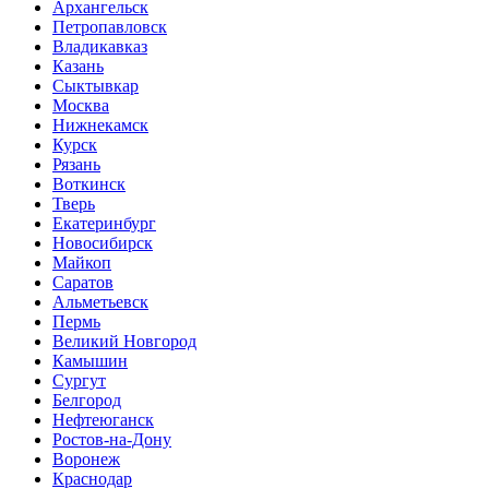
Архангельск
Петропавловск
Владикавказ
Казань
Сыктывкар
Москва
Нижнекамск
Курск
Рязань
Воткинск
Тверь
Екатеринбург
Новосибирск
Майкоп
Саратов
Альметьевск
Пермь
Великий Новгород
Камышин
Сургут
Белгород
Нефтеюганск
Ростов-на-Дону
Воронеж
Краснодар