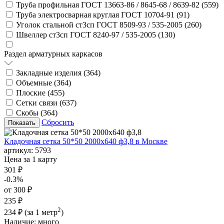
Труба профильная ГОСТ 13663-86 / 8645-68 / 8639-82 (
559
)
Труба электросварная круглая ГОСТ 10704-91 (
91
)
Уголок стальной ст3сп ГОСТ 8509-93 / 535-2005 (
260
)
Швеллер ст3сп ГОСТ 8240-97 / 535-2005 (
130
)
Раздел арматурных каркасов
Закладные изделия (
364
)
Объемные (
364
)
Плоские (
455
)
Сетки связи (
637
)
Скобы (
364
)
Сбросить
Кладочная сетка 50*50 2000х640 ф3,8 в Москве
артикул:
5793
Цена за 1 карту
301 ₽
-0.3%
от 300 ₽
235 ₽
2
234 ₽
(за 1 метр
)
Наличие:
много