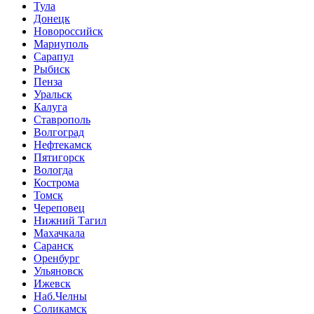
Тула
Донецк
Новороссийск
Мариуполь
Сарапул
Рыбиск
Пенза
Уральск
Калуга
Ставрополь
Волгоград
Нефтекамск
Пятигорск
Вологда
Кострома
Томск
Череповец
Нижний Тагил
Махачкала
Саранск
Оренбург
Ульяновск
Ижевск
Наб.Челны
Соликамск