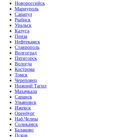
Новороссийск
Мариуполь
Сарапул
Рыбиск
Уральск
Калуга
Пенза
Нефтекамск
Ставрополь
Волгоград
Пятигорск
Вологда
Кострома
Томск
Череповец
Нижний Тагил
Махачкала
Саранск
Ульяновск
Ижевск
Оренбург
Наб.Челны
Соликамск
Балаково
Псков