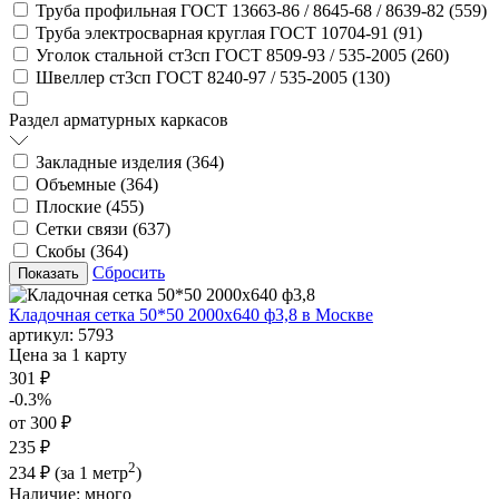
Труба профильная ГОСТ 13663-86 / 8645-68 / 8639-82 (
559
)
Труба электросварная круглая ГОСТ 10704-91 (
91
)
Уголок стальной ст3сп ГОСТ 8509-93 / 535-2005 (
260
)
Швеллер ст3сп ГОСТ 8240-97 / 535-2005 (
130
)
Раздел арматурных каркасов
Закладные изделия (
364
)
Объемные (
364
)
Плоские (
455
)
Сетки связи (
637
)
Скобы (
364
)
Сбросить
Кладочная сетка 50*50 2000х640 ф3,8 в Москве
артикул:
5793
Цена за 1 карту
301 ₽
-0.3%
от 300 ₽
235 ₽
2
234 ₽
(за 1 метр
)
Наличие:
много