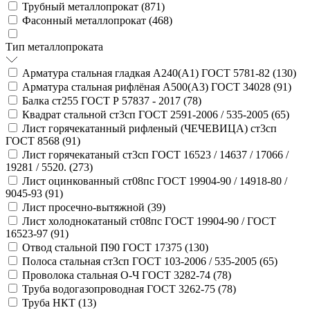
Трубный металлопрокат (
871
)
Фасонный металлопрокат (
468
)
Тип металлопроката
Арматура стальная гладкая А240(А1) ГОСТ 5781-82 (
130
)
Арматура стальная рифлёная А500(А3) ГОСТ 34028 (
91
)
Балка ст255 ГОСТ Р 57837 - 2017 (
78
)
Квадрат стальной ст3сп ГОСТ 2591-2006 / 535-2005 (
65
)
Лист горячекатанный рифленый (ЧЕЧЕВИЦА) ст3сп
ГОСТ 8568 (
91
)
Лист горячекатаный ст3сп ГОСТ 16523 / 14637 / 17066 /
19281 / 5520. (
273
)
Лист оцинкованный ст08пс ГОСТ 19904-90 / 14918-80 /
9045-93 (
91
)
Лист просечно-вытяжной (
39
)
Лист холоднокатаный ст08пс ГОСТ 19904-90 / ГОСТ
16523-97 (
91
)
Отвод стальной П90 ГОСТ 17375 (
130
)
Полоса стальная ст3сп ГОСТ 103-2006 / 535-2005 (
65
)
Проволока стальная О-Ч ГОСТ 3282-74 (
78
)
Труба водогазопроводная ГОСТ 3262-75 (
78
)
Труба НКТ (
13
)