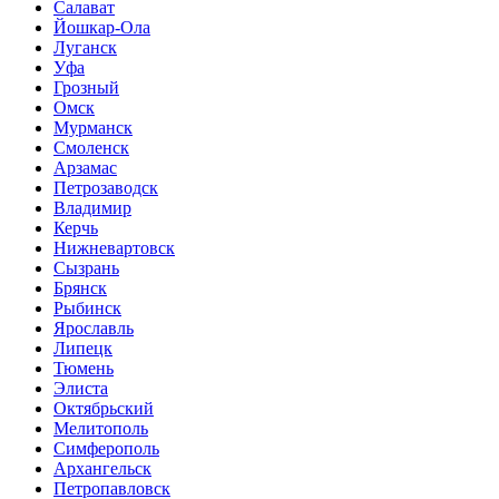
Салават
Йошкар-Ола
Луганск
Уфа
Грозный
Омск
Мурманск
Смоленск
Арзамас
Петрозаводск
Владимир
Керчь
Нижневартовск
Сызрань
Брянск
Рыбинск
Ярославль
Липецк
Тюмень
Элиста
Октябрьский
Мелитополь
Симферополь
Архангельск
Петропавловск