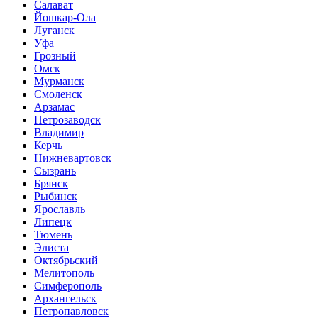
Салават
Йошкар-Ола
Луганск
Уфа
Грозный
Омск
Мурманск
Смоленск
Арзамас
Петрозаводск
Владимир
Керчь
Нижневартовск
Сызрань
Брянск
Рыбинск
Ярославль
Липецк
Тюмень
Элиста
Октябрьский
Мелитополь
Симферополь
Архангельск
Петропавловск