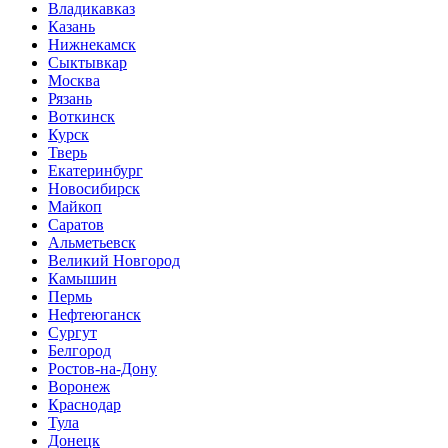
Владикавказ
Казань
Нижнекамск
Сыктывкар
Москва
Рязань
Воткинск
Курск
Тверь
Екатеринбург
Новосибирск
Майкоп
Саратов
Альметьевск
Великий Новгород
Камышин
Пермь
Нефтеюганск
Сургут
Белгород
Ростов-на-Дону
Воронеж
Краснодар
Тула
Донецк