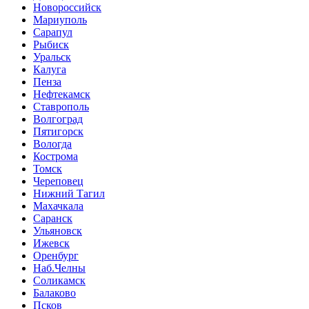
Новороссийск
Мариуполь
Сарапул
Рыбиск
Уральск
Калуга
Пенза
Нефтекамск
Ставрополь
Волгоград
Пятигорск
Вологда
Кострома
Томск
Череповец
Нижний Тагил
Махачкала
Саранск
Ульяновск
Ижевск
Оренбург
Наб.Челны
Соликамск
Балаково
Псков