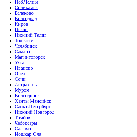
Наб.Челны
Соликамск
Балаково
Волгодрад
Киров
Псков
Нижний Талиг
Тольятти
Челябинск
Самара
Магнитогорск
Ухта
Иваново
Орел
Сочи
Астрахань
Муром
Волгодонск
Ханты Мансийск
Санкт-Петербург
Нижний Новгород
Тамбов
Чебоксары
Салават
Йошкар-Ола