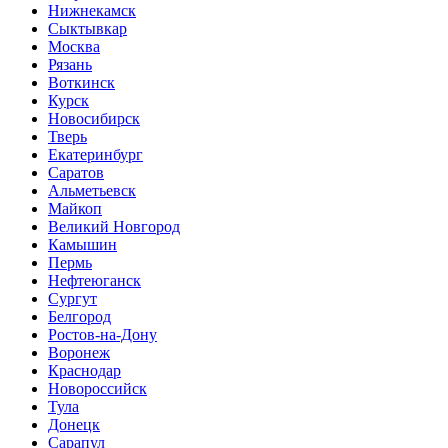
Нижнекамск
Сыктывкар
Москва
Рязань
Воткинск
Курск
Новосибирск
Тверь
Екатеринбург
Саратов
Альметьевск
Майкоп
Великий Новгород
Камышин
Пермь
Нефтеюганск
Сургут
Белгород
Ростов-на-Дону
Воронеж
Краснодар
Новороссийск
Тула
Донецк
Сарапул