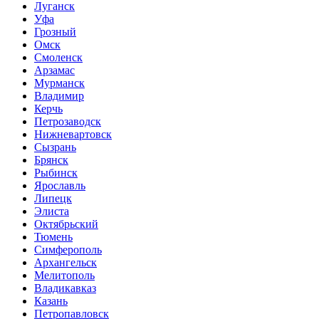
Луганск
Уфа
Грозный
Омск
Смоленск
Арзамас
Мурманск
Владимир
Керчь
Петрозаводск
Нижневартовск
Сызрань
Брянск
Рыбинск
Ярославль
Липецк
Элиста
Октябрьский
Тюмень
Симферополь
Архангельск
Мелитополь
Владикавказ
Казань
Петропавловск