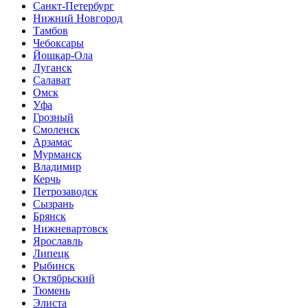
Санкт-Петербург
Нижний Новгород
Тамбов
Чебоксары
Йошкар-Ола
Луганск
Салават
Омск
Уфа
Грозный
Смоленск
Арзамас
Мурманск
Владимир
Керчь
Петрозаводск
Сызрань
Брянск
Нижневартовск
Ярославль
Липецк
Рыбинск
Октябрьский
Тюмень
Элиста