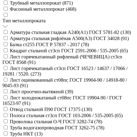
Трубный металлопрокат (
871
)
Фасонный металлопрокат (
468
)
Тип металлопроката
Арматура стальная гладкая А240(А1) ГОСТ 5781-82 (
130
)
Арматура стальная рифлёная А500(А3) ГОСТ 34028 (
91
)
Балка ст255 ГОСТ Р 57837 - 2017 (
78
)
Квадрат стальной ст3сп ГОСТ 2591-2006 / 535-2005 (
65
)
Лист горячекатанный рифленый (ЧЕЧЕВИЦА) ст3сп
ГОСТ 8568 (
91
)
Лист горячекатаный ст3сп ГОСТ 16523 / 14637 / 17066 /
19281 / 5520. (
273
)
Лист оцинкованный ст08пс ГОСТ 19904-90 / 14918-80 /
9045-93 (
91
)
Лист просечно-вытяжной (
39
)
Лист холоднокатаный ст08пс ГОСТ 19904-90 / ГОСТ
16523-97 (
91
)
Отвод стальной П90 ГОСТ 17375 (
130
)
Полоса стальная ст3сп ГОСТ 103-2006 / 535-2005 (
65
)
Проволока стальная О-Ч ГОСТ 3282-74 (
78
)
Труба водогазопроводная ГОСТ 3262-75 (
78
)
Труба НКТ (
13
)