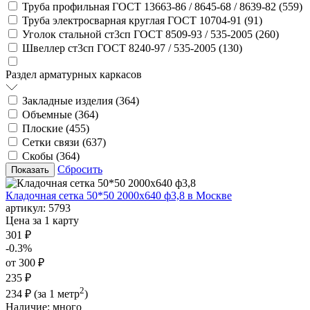
Труба профильная ГОСТ 13663-86 / 8645-68 / 8639-82 (
559
)
Труба электросварная круглая ГОСТ 10704-91 (
91
)
Уголок стальной ст3сп ГОСТ 8509-93 / 535-2005 (
260
)
Швеллер ст3сп ГОСТ 8240-97 / 535-2005 (
130
)
Раздел арматурных каркасов
Закладные изделия (
364
)
Объемные (
364
)
Плоские (
455
)
Сетки связи (
637
)
Скобы (
364
)
Сбросить
Кладочная сетка 50*50 2000х640 ф3,8 в Москве
артикул:
5793
Цена за 1 карту
301 ₽
-0.3%
от 300 ₽
235 ₽
2
234 ₽
(за 1 метр
)
Наличие:
много