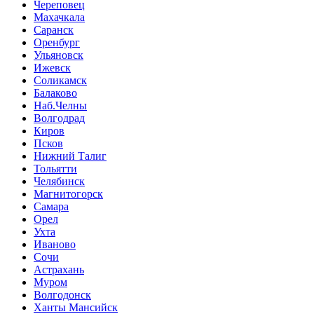
Череповец
Махачкала
Саранск
Оренбург
Ульяновск
Ижевск
Соликамск
Балаково
Наб.Челны
Волгодрад
Киров
Псков
Нижний Талиг
Тольятти
Челябинск
Магнитогорск
Самара
Орел
Ухта
Иваново
Сочи
Астрахань
Муром
Волгодонск
Ханты Мансийск