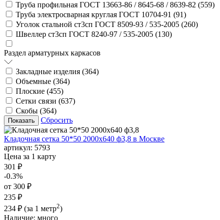
Труба профильная ГОСТ 13663-86 / 8645-68 / 8639-82 (
559
)
Труба электросварная круглая ГОСТ 10704-91 (
91
)
Уголок стальной ст3сп ГОСТ 8509-93 / 535-2005 (
260
)
Швеллер ст3сп ГОСТ 8240-97 / 535-2005 (
130
)
Раздел арматурных каркасов
Закладные изделия (
364
)
Объемные (
364
)
Плоские (
455
)
Сетки связи (
637
)
Скобы (
364
)
Сбросить
Кладочная сетка 50*50 2000х640 ф3,8 в Москве
артикул:
5793
Цена за 1 карту
301 ₽
-0.3%
от 300 ₽
235 ₽
2
234 ₽
(за 1 метр
)
Наличие:
много