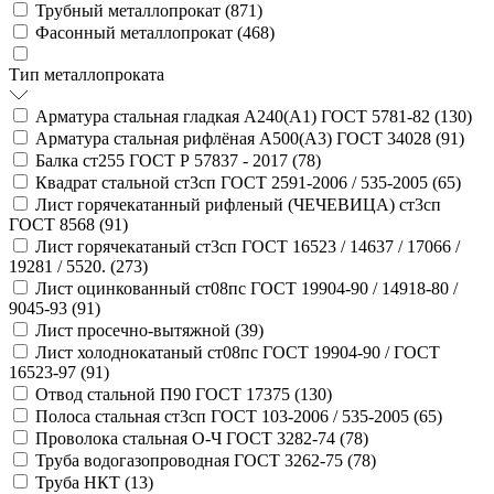
Трубный металлопрокат (
871
)
Фасонный металлопрокат (
468
)
Тип металлопроката
Арматура стальная гладкая А240(А1) ГОСТ 5781-82 (
130
)
Арматура стальная рифлёная А500(А3) ГОСТ 34028 (
91
)
Балка ст255 ГОСТ Р 57837 - 2017 (
78
)
Квадрат стальной ст3сп ГОСТ 2591-2006 / 535-2005 (
65
)
Лист горячекатанный рифленый (ЧЕЧЕВИЦА) ст3сп
ГОСТ 8568 (
91
)
Лист горячекатаный ст3сп ГОСТ 16523 / 14637 / 17066 /
19281 / 5520. (
273
)
Лист оцинкованный ст08пс ГОСТ 19904-90 / 14918-80 /
9045-93 (
91
)
Лист просечно-вытяжной (
39
)
Лист холоднокатаный ст08пс ГОСТ 19904-90 / ГОСТ
16523-97 (
91
)
Отвод стальной П90 ГОСТ 17375 (
130
)
Полоса стальная ст3сп ГОСТ 103-2006 / 535-2005 (
65
)
Проволока стальная О-Ч ГОСТ 3282-74 (
78
)
Труба водогазопроводная ГОСТ 3262-75 (
78
)
Труба НКТ (
13
)