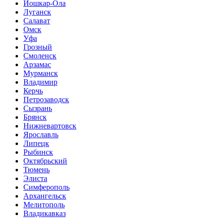
Йошкар-Ола
Луганск
Салават
Омск
Уфа
Грозный
Смоленск
Арзамас
Мурманск
Владимир
Керчь
Петрозаводск
Сызрань
Брянск
Нижневартовск
Ярославль
Липецк
Рыбинск
Октябрьский
Тюмень
Элиста
Симферополь
Архангельск
Мелитополь
Владикавказ