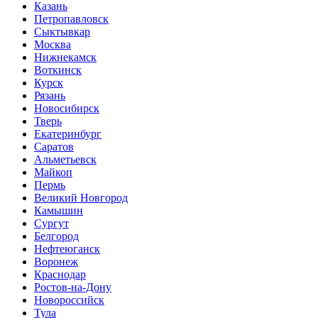
Казань
Петропавловск
Сыктывкар
Москва
Нижнекамск
Воткинск
Курск
Рязань
Новосибирск
Тверь
Екатеринбург
Саратов
Альметьевск
Майкоп
Пермь
Великий Новгород
Камышин
Сургут
Белгород
Нефтеюганск
Воронеж
Краснодар
Ростов-на-Дону
Новороссийск
Тула