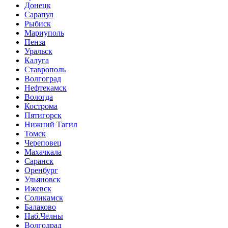
Донецк
Сарапул
Рыбиск
Мариуполь
Пенза
Уральск
Калуга
Ставрополь
Волгоград
Нефтекамск
Вологда
Кострома
Пятигорск
Нижний Тагил
Томск
Череповец
Махачкала
Саранск
Оренбург
Ульяновск
Ижевск
Соликамск
Балаково
Наб.Челны
Волгодрад