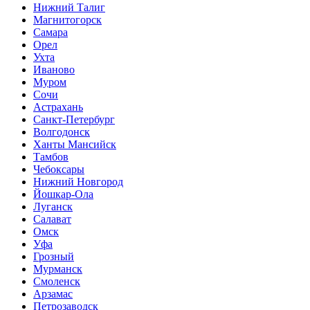
Нижний Талиг
Магнитогорск
Самара
Орел
Ухта
Иваново
Муром
Сочи
Астрахань
Санкт-Петербург
Волгодонск
Ханты Мансийск
Тамбов
Чебоксары
Нижний Новгород
Йошкар-Ола
Луганск
Салават
Омск
Уфа
Грозный
Мурманск
Смоленск
Арзамас
Петрозаводск