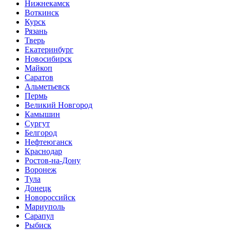
Нижнекамск
Воткинск
Курск
Рязань
Тверь
Екатеринбург
Новосибирск
Майкоп
Саратов
Альметьевск
Пермь
Великий Новгород
Камышин
Сургут
Белгород
Нефтеюганск
Краснодар
Ростов-на-Дону
Воронеж
Тула
Донецк
Новороссийск
Мариуполь
Сарапул
Рыбиск