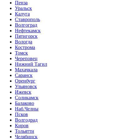
Пенза
Уральск
Калуга
Ставрополь
Волгоград
Нефтекамск
Пятигорск
Вологда
Кострома
Томск
Череповец
Нижний Тагил
Махачкала
Саранск
Оренбург
Ульяновск
Ижевск
Соликамск
Балаково
Наб.Челны
Псков
Волгодрад
Киров
Тольятти
Челябинск