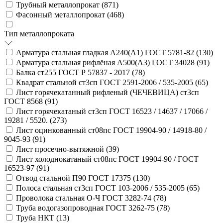
Трубный металлопрокат (
871
)
Фасонный металлопрокат (
468
)
Тип металлопроката
Арматура стальная гладкая А240(А1) ГОСТ 5781-82 (
130
)
Арматура стальная рифлёная А500(А3) ГОСТ 34028 (
91
)
Балка ст255 ГОСТ Р 57837 - 2017 (
78
)
Квадрат стальной ст3сп ГОСТ 2591-2006 / 535-2005 (
65
)
Лист горячекатанный рифленый (ЧЕЧЕВИЦА) ст3сп
ГОСТ 8568 (
91
)
Лист горячекатаный ст3сп ГОСТ 16523 / 14637 / 17066 /
19281 / 5520. (
273
)
Лист оцинкованный ст08пс ГОСТ 19904-90 / 14918-80 /
9045-93 (
91
)
Лист просечно-вытяжной (
39
)
Лист холоднокатаный ст08пс ГОСТ 19904-90 / ГОСТ
16523-97 (
91
)
Отвод стальной П90 ГОСТ 17375 (
130
)
Полоса стальная ст3сп ГОСТ 103-2006 / 535-2005 (
65
)
Проволока стальная О-Ч ГОСТ 3282-74 (
78
)
Труба водогазопроводная ГОСТ 3262-75 (
78
)
Труба НКТ (
13
)