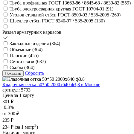
Труба профильная ГОСТ 13663-86 / 8645-68 / 8639-82 (
559
)
Труба электросварная круглая ГОСТ 10704-91 (
91
)
Уголок стальной ст3сп ГОСТ 8509-93 / 535-2005 (
260
)
Швеллер ст3сп ГОСТ 8240-97 / 535-2005 (
130
)
Раздел арматурных каркасов
Закладные изделия (
364
)
Объемные (
364
)
Плоские (
455
)
Сетки связи (
637
)
Скобы (
364
)
Сбросить
Кладочная сетка 50*50 2000х640 ф3,8 в Москве
артикул:
5793
Цена за 1 карту
301 ₽
-0.3%
от 300 ₽
235 ₽
2
234 ₽
(за 1 метр
)
Наличие:
много