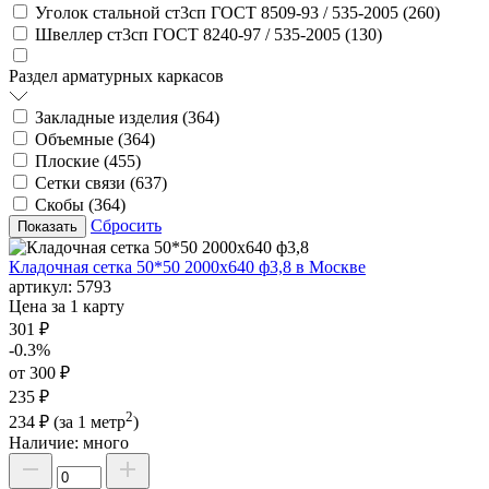
Уголок стальной ст3сп ГОСТ 8509-93 / 535-2005 (
260
)
Швеллер ст3сп ГОСТ 8240-97 / 535-2005 (
130
)
Раздел арматурных каркасов
Закладные изделия (
364
)
Объемные (
364
)
Плоские (
455
)
Сетки связи (
637
)
Скобы (
364
)
Сбросить
Кладочная сетка 50*50 2000х640 ф3,8 в Москве
артикул:
5793
Цена за 1 карту
301 ₽
-0.3%
от 300 ₽
235 ₽
2
234 ₽
(за 1 метр
)
Наличие:
много