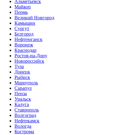
Альметьевск
Майкоп
Пермь
Великий Новгород
Камышин
Сургут
Белгород
Нефтеюганск
Воронеж
Краснодар
Ростов-на-Дону
Новороссийск
Тула
Донецк
Рыбиск
Мариуполь
Сарапул
Пенза
Уральск
Калуга
Ставрополь
Волгоград
Нефтекамск
Вологда
Кострома