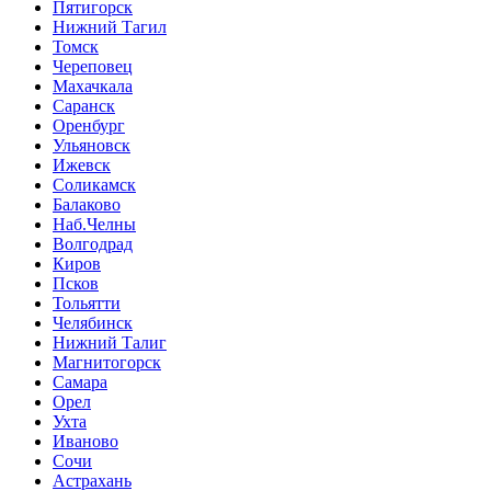
Пятигорск
Нижний Тагил
Томск
Череповец
Махачкала
Саранск
Оренбург
Ульяновск
Ижевск
Соликамск
Балаково
Наб.Челны
Волгодрад
Киров
Псков
Тольятти
Челябинск
Нижний Талиг
Магнитогорск
Самара
Орел
Ухта
Иваново
Сочи
Астрахань