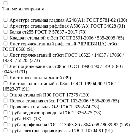
Тип металлопроката
Арматура стальная гладкая А240(А1) ГОСТ 5781-82 (
130
)
Арматура стальная рифлёная А500(А3) ГОСТ 34028 (
91
)
Балка ст255 ГОСТ Р 57837 - 2017 (
78
)
Квадрат стальной ст3сп ГОСТ 2591-2006 / 535-2005 (
65
)
Лист горячекатанный рифленый (ЧЕЧЕВИЦА) ст3сп
ГОСТ 8568 (
91
)
Лист горячекатаный ст3сп ГОСТ 16523 / 14637 / 17066 /
19281 / 5520. (
273
)
Лист оцинкованный ст08пс ГОСТ 19904-90 / 14918-80 /
9045-93 (
91
)
Лист просечно-вытяжной (
39
)
Лист холоднокатаный ст08пс ГОСТ 19904-90 / ГОСТ
16523-97 (
91
)
Отвод стальной П90 ГОСТ 17375 (
130
)
Полоса стальная ст3сп ГОСТ 103-2006 / 535-2005 (
65
)
Проволока стальная О-Ч ГОСТ 3282-74 (
78
)
Труба водогазопроводная ГОСТ 3262-75 (
78
)
Труба НКТ (
13
)
Труба профильная ГОСТ 13663-86 / 8645-68 / 8639-82 (
559
)
Труба электросварная круглая ГОСТ 10704-91 (
91
)