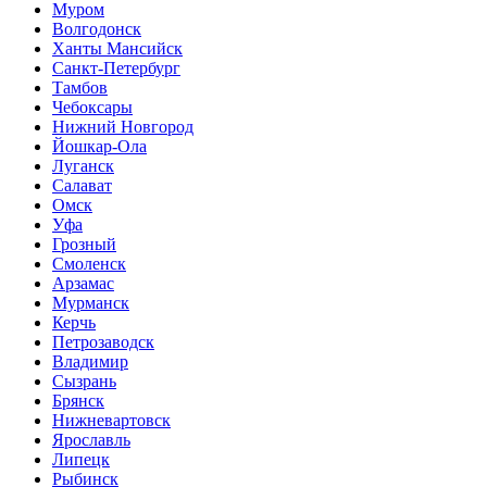
Муром
Волгодонск
Ханты Мансийск
Санкт-Петербург
Тамбов
Чебоксары
Нижний Новгород
Йошкар-Ола
Луганск
Салават
Омск
Уфа
Грозный
Смоленск
Арзамас
Мурманск
Керчь
Петрозаводск
Владимир
Сызрань
Брянск
Нижневартовск
Ярославль
Липецк
Рыбинск