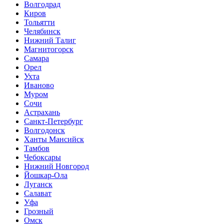
Волгодрад
Киров
Тольятти
Челябинск
Нижний Талиг
Магнитогорск
Самара
Орел
Ухта
Иваново
Муром
Сочи
Астрахань
Санкт-Петербург
Волгодонск
Ханты Мансийск
Тамбов
Чебоксары
Нижний Новгород
Йошкар-Ола
Луганск
Салават
Уфа
Грозный
Омск