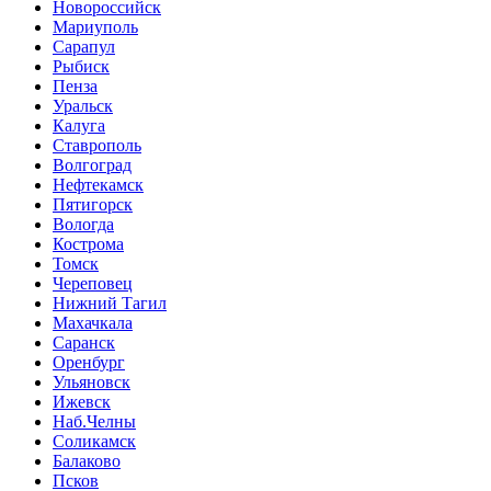
Новороссийск
Мариуполь
Сарапул
Рыбиск
Пенза
Уральск
Калуга
Ставрополь
Волгоград
Нефтекамск
Пятигорск
Вологда
Кострома
Томск
Череповец
Нижний Тагил
Махачкала
Саранск
Оренбург
Ульяновск
Ижевск
Наб.Челны
Соликамск
Балаково
Псков