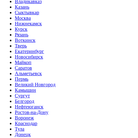
Владикавказ
Казань
Сыктывкар
Москва
Нижнекамск
Курск
Рязань
Воткинск
Тверь
Екатеринбург
Новосибирск
Майкоп
Саратов
Альметьевск
Пермь
Великий Новгород
Камышин
Сургут
Белгород
Нефтеюганск
Ростов-на-Дону
Воронеж
Краснодар
Тула
Донецк