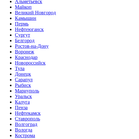
Альметьевск
Майкоп
Великий Новгород
Камышин
Пермь
Нефтеюганск
Сургут
Белгород
Ростов-на-Дону
Воронеж
Краснодар
Новороссийск
Тула
Донецк
Сарапул
Рыбиск
Мариуполь
Уральск
Калуга
Пенза
Нефтекамск
Ставрополь
Волгоград
Вологда
Кострома