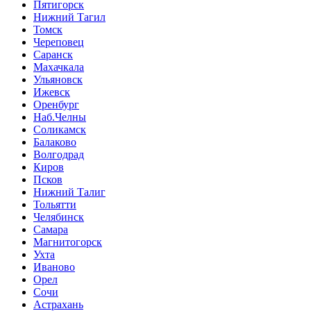
Пятигорск
Нижний Тагил
Томск
Череповец
Саранск
Махачкала
Ульяновск
Ижевск
Оренбург
Наб.Челны
Соликамск
Балаково
Волгодрад
Киров
Псков
Нижний Талиг
Тольятти
Челябинск
Самара
Магнитогорск
Ухта
Иваново
Орел
Сочи
Астрахань