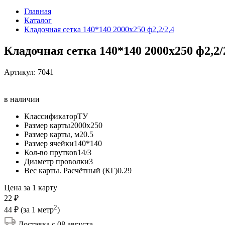
Главная
Каталог
Кладочная сетка 140*140 2000х250 ф2,2/2,4
Кладочная сетка 140*140 2000х250 ф2,2/
Артикул:
7041
в наличии
Классификатор
ТУ
Размер карты
2000х250
Размер карты, м2
0.5
Размер ячейки
140*140
Кол-во прутков
14/3
Диаметр проволки
3
Вес карты. Расчётный (КГ)
0.29
Цена за 1 карту
22 ₽
2
44 ₽
(за 1 метр
)
Доставка с 08 августа