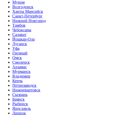
Муром
Волгодонск
Ханты Мансийск
Санкт-Петербург
Нижний Новгород
Тамбов
Чебоксары
Салават
Йошкар-Ола
Луганск
Уфа
Грозный
Омск
Смоленск
Арзамас
Мурманск
Владимир
Керчь
Петрозаводск
Нижневартовск
Сызрань
Брянск
Рыбинск
Ярославль
Липецк